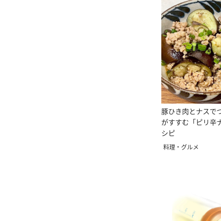
豚ひき肉とナスで
がすすむ「ピリ辛
シピ
料理・グルメ