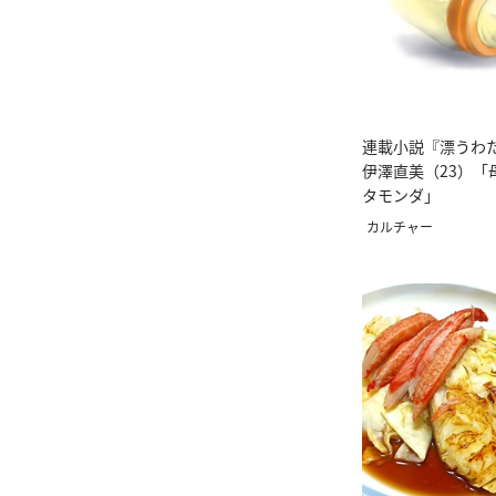
連載小説『漂うわ
伊澤直美（23）「
タモンダ」
カルチャー