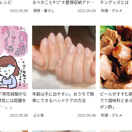
レシピ
るべきこと4つ”＃整理収納アドバ
チングッズとは
イザー直伝
掃除・暮らし
料理・グルメ
2022.05.09
2022.05.09
「男性経験がな
年齢は手に出やすい。おうちで簡
ビールがすすむ
男性には距離を
単にできるハンドケアの方法
でて調味料とあ
す…。」
ポン酢」
心と体
料理・グルメ
2022.05.08
2022.05.08