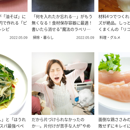
が「油そば」に
「何を入れたか忘れる…」がもう
材料4つでつくれ
5円で作れる「ピ
無くなる！食材保存容器に最適！
ズが絶品。しっ
レシピ
書いたら消せる"魔法のラベリン
くまくんの「リ
グ術”
ケーキ」レシピ
掃除・暮らし
料理・グルメ
2022.05.09
2022.05.09
し」と「ほうれ
だから片づけられなかったの
面倒な鶏ささみ
コスパ最強ペペ
か…。片付けが苦手な人が"やめ
敗せずにキレイ