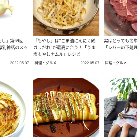
たし』第69回
「もやし」は"ごま油にんにく鶏
実はとっても簡
母乳神話のスッ
ガラだれ”が最高に合う！「うま
「レバーの下処
塩もやしナムル」レシピ
料理・グルメ
料理・グルメ
2022.05.07
2022.05.07