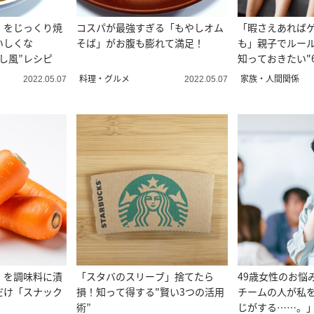
」をじっくり焼
コスパが最強すぎる「もやしオム
「暇さえあれば
いしくな
そば」がお腹も膨れて満足！
も」親子でルー
し風”レシピ
知っておきたい"
料理・グルメ
家族・人間関係
2022.05.07
2022.05.07
」を調味料に漬
「スタバのスリーブ」捨てたら
49歳女性のお悩
だけ「スナック
損！知って得する"賢い3つの活用
チームの人が私
術”
じがする……。