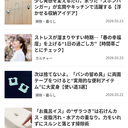
少し発想を変えるだけ。余った「ズボンハ
ンガー」が玄関やキッチンで活躍する【浮
かせる収納アイデア】
掃除・暮らし
2026.03.23
ストレスが溜まりやすい時期…「春の幸福
度」を上げる“1日の過ごし方”【時間帯ご
とにチェック】
カルチャー
2026.03.23
次は捨てないよ。「パンの留め具」に両面
テープをつけると“実用的な便利アイテ
ム”に大変身【使い道3選】
掃除・暮らし
2026.03.22
「お風呂イス」の“ザラつき”は石けんカ
ス・皮脂汚れ・水アカの重なり。力をいれ
ずにスルンと落とす掃除術