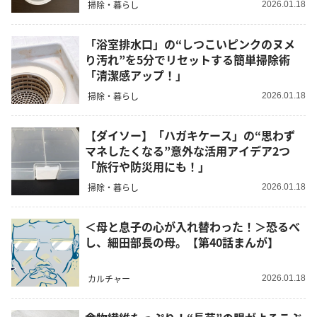
掃除・暮らし
2026.01.18
「浴室排水口」の“しつこいピンクのヌメ
り汚れ”を5分でリセットする簡単掃除術
「清潔感アップ！」
掃除・暮らし
2026.01.18
【ダイソー】「ハガキケース」の“思わず
マネしたくなる”意外な活用アイデア2つ
「旅行や防災用にも！」
掃除・暮らし
2026.01.18
＜母と息子の心が入れ替わった！＞恐るべ
し、細田部長の母。【第40話まんが】
カルチャー
2026.01.18