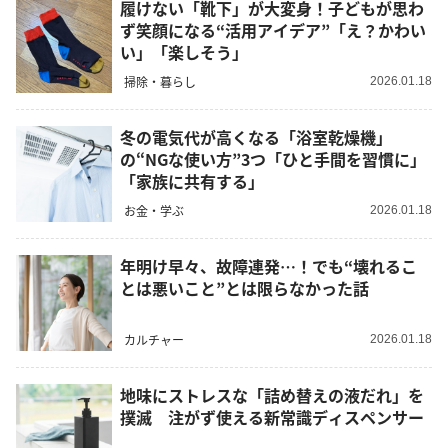
履けない「靴下」が大変身！子どもが思わ
ず笑顔になる“活用アイデア”「え？かわい
い」「楽しそう」
掃除・暮らし
2026.01.18
冬の電気代が高くなる「浴室乾燥機」
の“NGな使い方”3つ「ひと手間を習慣に」
「家族に共有する」
お金・学ぶ
2026.01.18
年明け早々、故障連発…！でも“壊れるこ
とは悪いこと”とは限らなかった話
カルチャー
2026.01.18
地味にストレスな「詰め替えの液だれ」を
撲滅 注がず使える新常識ディスペンサー