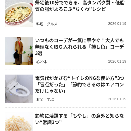
帰宅後10分でできる、高タンパク質・低脂
質の腸がよろこぶ“ちくわ”レシピ
料理・グルメ
2026.01.19
いつものコーデが一気に華やぐ！大人でも
無理なく取り入れられる「挿し色」コーデ
3選
心と体
2026.01.19
電気代がかさむ“トイレのNGな使い方”3つ
「盲点だった」「節約できるのはエアコン
だけじゃない」
お金・学ぶ
2026.01.19
節約に活躍する「もやし」の意外と知らな
い“常識3つ”