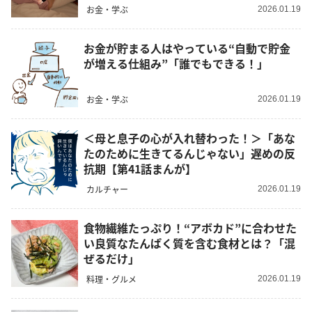
お金・学ぶ
2026.01.19
お金が貯まる人はやっている“自動で貯金
が増える仕組み”「誰でもできる！」
お金・学ぶ
2026.01.19
＜母と息子の心が入れ替わった！＞「あな
たのために生きてるんじゃない」遅めの反
抗期【第41話まんが】
カルチャー
2026.01.19
食物繊維たっぷり！“アボカド”に合わせた
い良質なたんぱく質を含む食材とは？「混
ぜるだけ」
料理・グルメ
2026.01.19