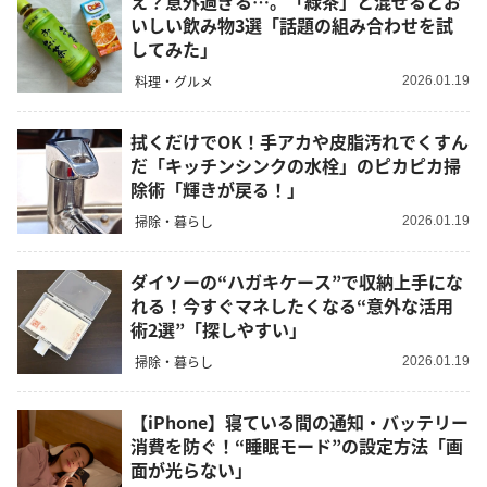
え？意外過ぎる…。「緑茶」と混ぜるとお
いしい飲み物3選「話題の組み合わせを試
してみた」
料理・グルメ
2026.01.19
拭くだけでOK！手アカや皮脂汚れでくすん
だ「キッチンシンクの水栓」のピカピカ掃
除術「輝きが戻る！」
掃除・暮らし
2026.01.19
ダイソーの“ハガキケース”で収納上手にな
れる！今すぐマネしたくなる“意外な活用
術2選”「探しやすい」
掃除・暮らし
2026.01.19
【iPhone】寝ている間の通知・バッテリー
消費を防ぐ！“睡眠モード”の設定方法「画
面が光らない」