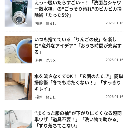
えっ…覗いたらすごい…！「洗面台シャワ
ー散水栓」の“ごっそり汚れ”のピカピカ掃
除術「たった5分」
掃除・暮らし
2026.01.16
いつも捨てている「りんごの皮」を楽し
む“意外なアイデア”「おうち時間が充実す
る」
料理・グルメ
2026.01.16
水を流さなくてOK！「玄関のたたき」簡単
掃除術「冬でも冷たくない！」「すっきり
キレイ」
掃除・暮らし
2026.01.16
“まくった服の袖”が下がりにくくなる超簡
単ワザ「道具不要！」「洗い物で助かる」
「ずり落ちてこない」