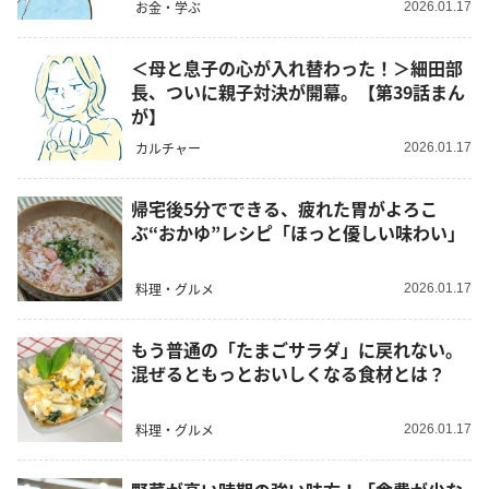
お金・学ぶ
2026.01.17
＜母と息子の心が入れ替わった！＞細田部
長、ついに親子対決が開幕。【第39話まん
が】
カルチャー
2026.01.17
帰宅後5分でできる、疲れた胃がよろこ
ぶ“おかゆ”レシピ「ほっと優しい味わい」
料理・グルメ
2026.01.17
もう普通の「たまごサラダ」に戻れない。
混ぜるともっとおいしくなる食材とは？
料理・グルメ
2026.01.17