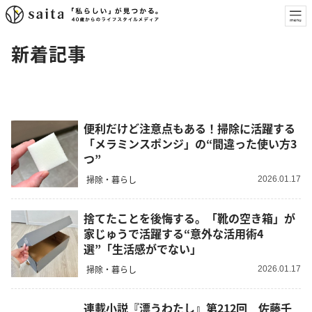
新着記事
便利だけど注意点もある！掃除に活躍する
「メラミンスポンジ」の“間違った使い方3
つ”
掃除・暮らし
2026.01.17
捨てたことを後悔する。「靴の空き箱」が
家じゅうで活躍する“意外な活用術4
選”「生活感がでない」
掃除・暮らし
2026.01.17
連載小説『漂うわたし』第212回 佐藤千