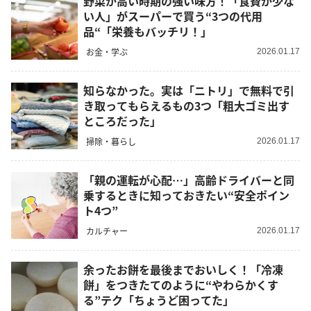
野菜が高い時期の強い味方！「食費が少な
い人」がスーパーで買う“3つの代用
品“「栄養もバッチリ！」
お金・学ぶ
2026.01.17
知らなかった。実は「ニトリ」で無料で引
き取ってもらえるもの3つ「粗大ゴミ出す
ところだった」
掃除・暮らし
2026.01.17
「親の運転が心配…」高齢ドライバーと同
乗するときに知っておきたい“安全ポイン
ト4つ”
カルチャー
2026.01.17
余ったお餅を最後までおいしく！「冷凍
餅」をつきたてのように“やわらかくす
る”テク「ちょうど困ってた」