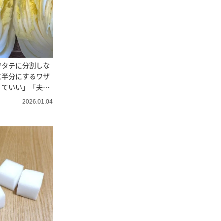
でタテに分割しな
に半分にするワザ
くていい」「夫に
2026.01.04