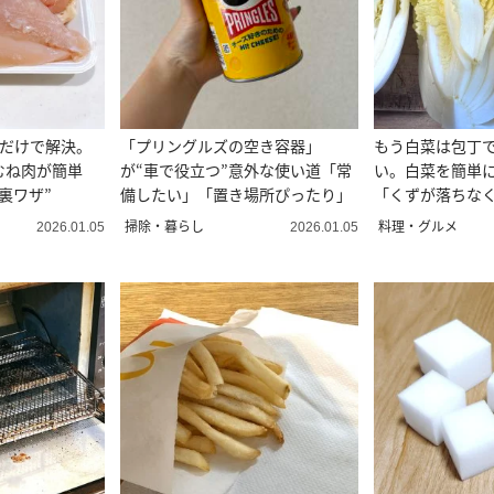
るだけで解決。
「プリングルズの空き容器」
もう白菜は包丁
むね肉が簡単
が“車で役立つ”意外な使い道「常
い。白菜を簡単
裏ワザ”
備したい」「置き場所ぴったり」
「くずが落ちな
も教える」
掃除・暮らし
料理・グルメ
2026.01.05
2026.01.05