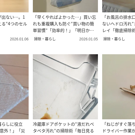
が出ない…。1
「早くやればよかった…」買い忘
「お風呂の排水口
る“4つのセル
れも重複購入も防ぐ“買い物の簡
ないヘドロ汚れ”
単習慣”「効率的！」「明日から
レイ「徹底掃除
やる」
なった」
掃除・暮らし
掃除・暮らし
2026.01.06
2026.01.05
暮らしに役立
冷蔵庫ドアポケットの“液だれベ
「ねじがすぐ落
「意外！」「災
タベタ汚れ”の掃除術「毎日見る
ドライバー作業