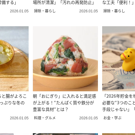
常備する」
場所が清潔」「汚れの再発防止」
な工夫「便利！
い」
掃除・暮らし
掃除・暮らし
2026.01.05
2026.01.05
ると腸がよろこ
朝「おにぎり」に入れると満足感
「2026年貯金
たっぷりな冬の
が上がる！“たんぱく質や鉄分が
必要な“3つのこ
豊富な具材”とは？
手段じゃない」
料理・グルメ
お金・学ぶ
2026.01.05
2026.01.05