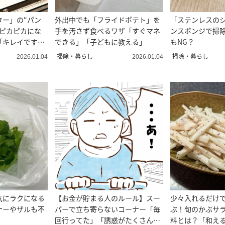
ター」の“パン
外出中でも「フライドポテト」を
「ステンレスの
がピカピカにな
手を汚さず食べるワザ「すぐマネ
ンスポンジで掃除
「キレイですっ
できる」「子どもに教える」
もNG？
掃除・暮らし
掃除・暮らし
2026.01.04
2026.01.04
気にラクになる
【お金が貯まる人のルール】スー
少々入れるだけ
ナーやザルも不
パーで立ち寄らないコーナー「毎
ぶ！旬のかぶサ
回行ってた」「誘惑がたくさんあ
料とは？「和え