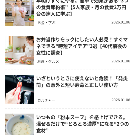
年明けすぐにやる。簡単で効果がある“3つ
の食費節約術”【5人家族・月の食費2万円
台の達人に学ぶ】
お金・学ぶ
2026.01.06
お弁当作りをラクにしたい人必見！すぐマ
ネできる“時短アイデア”3選【40代前後の
女性に調査】
料理・グルメ
2026.01.06
いざというときに使えないと危険！「発炎
筒」の意外と短い寿命と正しい使い方
カルチャー
2026.01.06
いつもの「粉末スープ」を格上げできる。
混ぜるだけで“とろとろ濃厚”になる“2つの
食材”