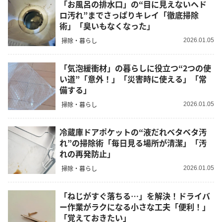
「お風呂の排水口」の“目に見えないヘド
ロ汚れ”までさっぱりキレイ「徹底掃除
術」「臭いもなくなった」
掃除・暮らし
2026.01.05
「気泡緩衝材」の暮らしに役立つ“2つの使
い道”「意外！」「災害時に使える」「常
備する」
掃除・暮らし
2026.01.05
冷蔵庫ドアポケットの“液だれベタベタ汚
れ”の掃除術「毎日見る場所が清潔」「汚
れの再発防止」
掃除・暮らし
2026.01.05
「ねじがすぐ落ちる…」を解決！ドライバ
ー作業がラクになる小さな工夫「便利！」
「覚えておきたい」