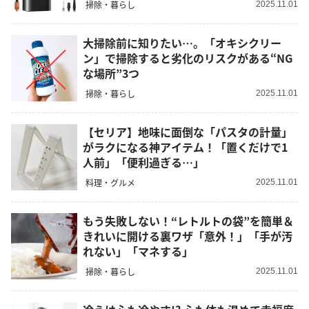
掃除・暮らし
2025.11.01
大掃除前に知りたい…。「オキシクリー
ン」で掃除すると劣化のリスクがある“NG
な場所”3つ
掃除・暮らし
2025.11.01
【セリア】地味に面倒な「パスタの計量」
がラクになる神アイテム！「置くだけで1
人前」「便利過ぎる…」
料理・グルメ
2025.11.01
もう失敗しない！“レトルトの袋”を簡単＆
きれいに開ける裏ワザ「意外！」「手が汚
れない」「マネする」
掃除・暮らし
2025.11.01