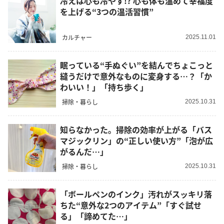
冷えは心も冷やす!? 心も体も温めて幸福度
を上げる“3つの温活習慣”
カルチャー
2025.11.01
眠っている“手ぬぐい”を結んでちょこっと
縫うだけで意外なものに変身する…？「か
わいい！」「持ち歩く」
掃除・暮らし
2025.10.31
知らなかった。掃除の効率が上がる「バス
マジックリン」の“正しい使い方”「泡が広
がるんだ…」
掃除・暮らし
2025.10.31
「ボールペンのインク」汚れがスッキリ落
ちた“意外な2つのアイテム”「すぐ試せ
る」「諦めてた…」