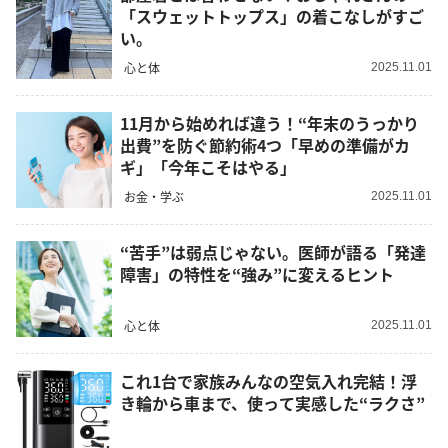
「スウェットトップス」の着こなしがすご
い。
心と体
2025.11.01
11月から始めれば違う！“年末のうっかり
出費”を防ぐ節約術4つ「早めの準備がカ
ギ」「今年こそはやる」
お金・学ぶ
2025.11.01
“苦手”は弱点じゃない。医師が語る「発達
障害」の特性を“強み”に変えるヒント
心と体
2025.11.01
これ1台で家族みんなの空気入れ完結！浮
き輪から車まで、使って実感した“ラクさ”