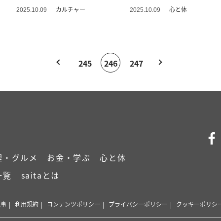
世界】
コーデ
カルチャー
心と体
2025.10.09
2025.10.09
245
246
247
理・グルメ
お金・学ぶ
心と体
一覧
saitaとは
記事
利用規約
コンテンツポリシー
プライバシーポリシー
クッキーポリシ