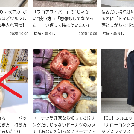
り・水アカ”が
「フロアワイパー」の“じゃな
便器だけ掃除はN
るほどツルツル
い”使い方→「想像もしてなかっ
るのに「トイレ
お手入れ習慣】
た」「いざって時に使いたい」
落としがちな“6
掃除・暮らし
掃除・暮らし
2025.10.09
2025.10.09
れる…。「パッ
ドーナツ愛好家なら知ってる!?リ
【GU】シルエッ
注ぎ方「持ち方
ングだけじゃないドーナツのカタ
「ナローロング
に言いたい」
チ【あなたの知らないドーナツの
ップスラックス