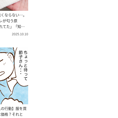
無くならない…。
レが匂う原
れてた」「知ら
2025.10.10
人の行動】服を買
は価格？それと