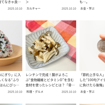
捨てなきゃ良か
＞
も…。
カルチャー
お金・学ぶ
2025.10.10
2025.10.10
おにぎり」に入
レンチンで完成！腸がよろこ
「節約上手な人」
しくなる“ふり
ぶ“食物繊維とビタミンD”を含む
した”100均ア
ごはんにぴった
食材を使ったレシピとは？「骨活
に負けたら後悔
にもいい」
てた」
料理・グルメ
お金・学ぶ
2025.10.10
2025.10.10