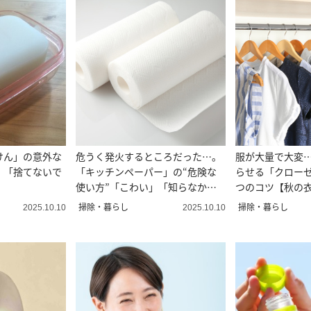
けん」の意外な
危うく発火するところだった…。
服が大量で大変
」「捨てないで
「キッチンペーパー」の“危険な
らせる「クローゼ
使い方”「こわい」「知らなかっ
つのコツ【秋の
た」
掃除・暮らし
掃除・暮らし
2025.10.10
2025.10.10