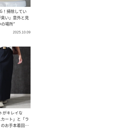
G！掃除してい
が臭い」意外と見
つの場所”
2025.10.09
トがキレイな
スカート」と「ラ
」のお手本着回し