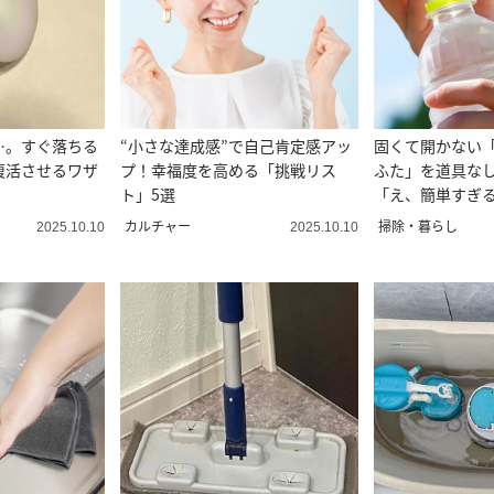
…。すぐ落ちる
“小さな達成感”で自己肯定感アッ
固くて開かない
復活させるワザ
プ！幸福度を高める「挑戦リス
ふた」を道具な
ト」5選
「え、簡単すぎ
教えたい」
カルチャー
掃除・暮らし
2025.10.10
2025.10.10