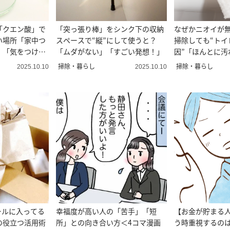
「クエン酸」で
「突っ張り棒」をシンク下の収納
なぜかニオイが
い場所「家中つ
スペースで“縦”にして使うと？
掃除しても“トイ
」「気をつけま
「ムダがない」「すごい発想！」
因”「ほんとに汚
なかった」
掃除・暮らし
掃除・暮らし
2025.10.10
2025.10.10
ボールに入ってる
幸福度が高い人の「苦手」「短
【お金が貯まる
の役立つ活用術
所」との向き合い方＜4コマ漫画
う時重視するの