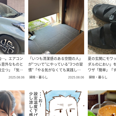
内…。エアコン
「いつも清潔感のある空間の人」
夏の玄関にモワ
る意外なものと
が“ついで”にやっている“3つの習
ダルのにおい」
役立つ」「気分
慣”「やる気がなくても実践しや
ワザ「簡単」「
すい」
掃除・暮らし
掃除・暮らし
2025.08.06
2025.08.06