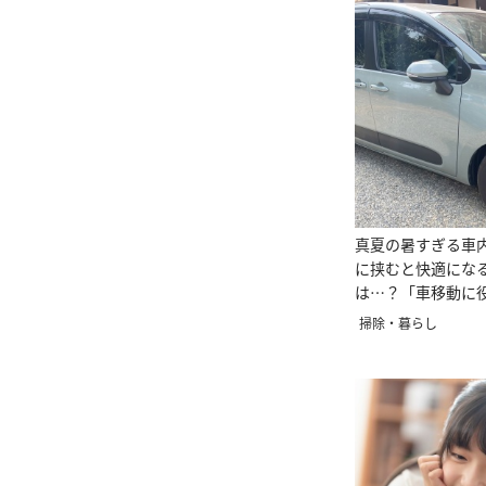
真夏の暑すぎる車
に挟むと快適にな
は…？「車移動に
も爽快」
掃除・暮らし