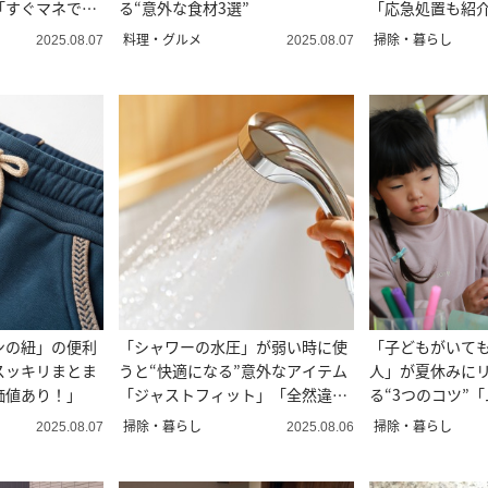
「すぐマネでき
る“意外な食材3選”
「応急処置も紹
料理・グルメ
掃除・暮らし
2025.08.07
2025.08.07
ンの紐」の便利
「シャワーの水圧」が弱い時に使
「子どもがいて
スッキリまとま
うと“快適になる”意外なアイテム
人」が夏休みに
価値あり！」
「ジャストフィット」「全然違
る“3つのコツ”
う」
「マネする」
掃除・暮らし
掃除・暮らし
2025.08.07
2025.08.06