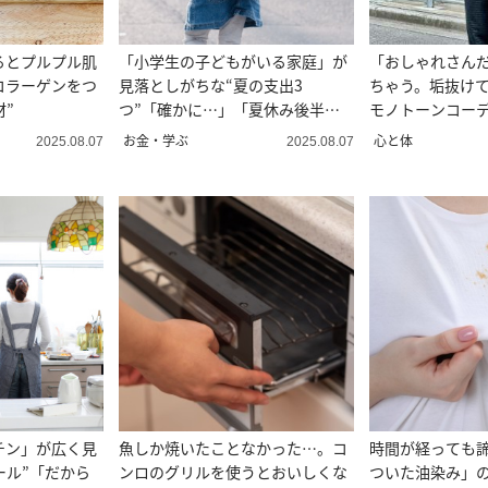
るとプルプル肌
「小学生の子どもがいる家庭」が
「おしゃれさん
コラーゲンをつ
見落としがちな“夏の支出3
ちゃう。垢抜けて
材”
つ”「確かに…」「夏休み後半は
モノトーンコーデ
要注意」
お金・学ぶ
心と体
2025.08.07
2025.08.07
チン」が広く見
魚しか焼いたことなかった…。コ
時間が経っても
ール”「だから
ンロのグリルを使うとおいしくな
ついた油染み」