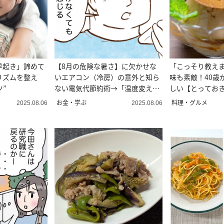
早起き」諦めて
【8月の危険な暑さ】に欠かせな
「こっそり教え
リズムを整え
いエアコン（冷房）の意外と知ら
味も素敵！40歳
ツ”
ない電気代節約術→「温度変えず
しい【とってお
に涼しい」
ツ3選】
お金・学ぶ
料理・グルメ
2025.08.06
2025.08.06