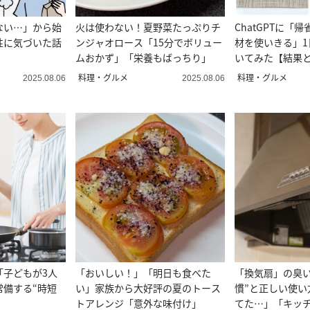
ない…」から始
火は使わない！夏野菜たっぷりチ
ChatGPTに「
性に気づいた話
ンジャオロース「15分でボリュー
材を使いきる」1
ムおかず」「栄養もばっちり」
いてみた【結果
ト】
料理・グルメ
料理・グルメ
2025.08.06
2025.08.06
「子どもが3人
「おいしい！」「明日も食べた
「換気扇」の臭い
常備する“時短
い」家族から大好評の夏のトース
慣”と正しい使い
トアレンジ「意外な味付け」
てた…」「キッ