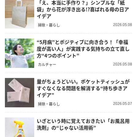
「え、本当に手作り？」シンプルな「紙
袋」から花が浮き出る!?喜ばれる母の日ア
イデア
掃除・暮らし
2026.05.08
“5月病”とポジティブに向き合う！「幸福
度が高い人」が実践する気持ちの立て直し
方“4つのポイント”
カルチャー
2026.05.08
量がちょうどいい。ポケットティッシュが
すぐなくなる問題を解消する“持ち歩きア
イデア”
掃除・暮らし
2026.05.07
いざという時に覚えておきたい「お風呂用
洗剤」の“じゃない活用術”