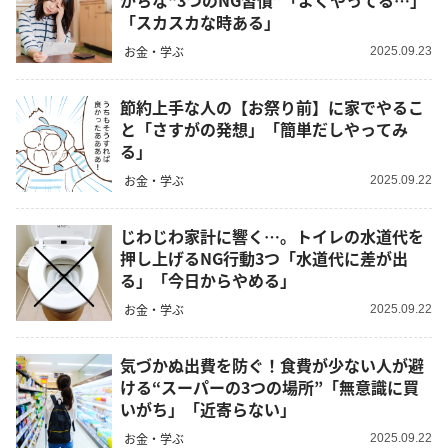
がちな“3つのNG習慣”「よくやってる…」
「スカスカな時ある」
お金・学ぶ
2025.09.23
節約上手な人の【お祭り前】に家でやるこ
と「さすがの発想」「簡単だしやってみ
る」
お金・学ぶ
2025.09.22
じわじわ家計に響く…。トイレの水道代を
押し上げるNG行動3つ「水道代に差が出
る」「今日からやめる」
お金・学ぶ
2025.09.22
気づかぬ出費を防ぐ！食費が少ない人が避
ける“スーパーの3つの場所”「無意識に買
いがち」「近寄らない」
お金・学ぶ
2025.09.22