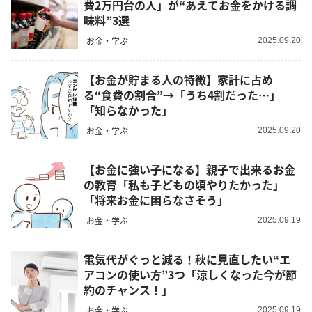
費2万円台の人」が“あえてお金をかける調
味料”3選
お金・学ぶ
2025.09.20
【お金が貯まる人の特徴】家計に占め
る“食費の割合”→「うち4割だった…」
「知らなかった」
お金・学ぶ
2025.09.20
【お金に強い子になる】親子で出来るお金
の教育「私も子どもの頃やりたかった」
「将来お金に困らなさそう」
お金・学ぶ
2025.09.19
電気代がぐっと減る！秋に見直したい“エ
アコンの使い方”3つ「涼しくなった今が節
約のチャンス！」
お金・学ぶ
2025.09.19