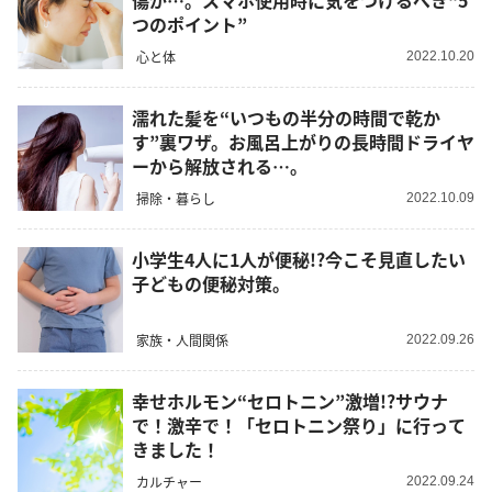
傷が…。スマホ使用時に気をつけるべき“5
つのポイント”
心と体
2022.10.20
濡れた髪を“いつもの半分の時間で乾か
す”裏ワザ。お風呂上がりの長時間ドライヤ
ーから解放される…。
掃除・暮らし
2022.10.09
小学生4人に1人が便秘!?今こそ見直したい
子どもの便秘対策。
家族・人間関係
2022.09.26
幸せホルモン“セロトニン”激増!?サウナ
で！激辛で！「セロトニン祭り」に行って
きました！
カルチャー
2022.09.24