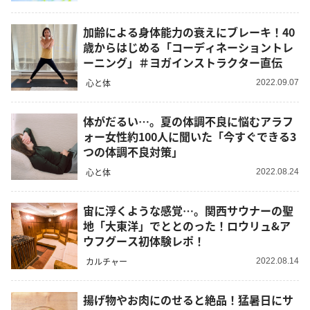
加齢による身体能力の衰えにブレーキ！40
歳からはじめる「コーディネーショントレ
ーニング」＃ヨガインストラクター直伝
心と体
2022.09.07
体がだるい…。夏の体調不良に悩むアラフ
ォー女性約100人に聞いた「今すぐできる3
つの体調不良対策」
心と体
2022.08.24
宙に浮くような感覚…。関西サウナーの聖
地「大東洋」でととのった！ロウリュ&ア
ウフグース初体験レポ！
カルチャー
2022.08.14
揚げ物やお肉にのせると絶品！猛暑日にサ