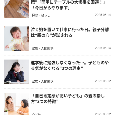
策”「簡単にテーブルの大惨事を回避！」
「今日からやります」
掃除・暮らし
2025.05.14
泣く娘を置いて仕事に行った日。親子分離
は“親の心”が試される
家族・人間関係
2025.05.14
進学後に勉強しなくなった…。子どものや
る気がなくなる“3つの理由”
家族・人間関係
2025.05.12
「自己肯定感が高い子ども」の親の接し
方“3つの特徴”
心と体
2025.05.12