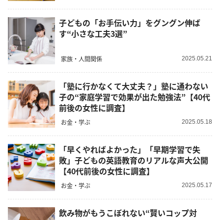
子どもの「お手伝い力」をグングン伸ば
す“小さな工夫3選”
家族・人間関係
2025.05.21
「塾に行かなくて大丈夫？」塾に通わない
子の“家庭学習で効果が出た勉強法”【40代
前後の女性に調査】
お金・学ぶ
2025.05.18
「早くやればよかった」「早期学習で失
敗」子どもの英語教育のリアルな声大公開
【40代前後の女性に調査】
お金・学ぶ
2025.05.17
飲み物がもうこぼれない“賢いコップ対