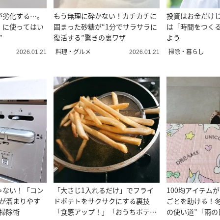
が劣化する…。
もう無理に砕かない！カチカチに
投資はお金だけじ
」に使ってはい
固まった砂糖が“1分でサラサラに
は「時間をつく
”
復活する”驚きの裏ワザ
よう
料理・グルメ
掃除・暮らし
2026.01.21
2026.01.21
ゃない！「コン
「大さじ1入れるだけ」でフライ
100均アイテム
油が溜まりやす
ドポテトをサクサクにする裏技
ごとを助ける！冬
掃除術
「食感アップ！」「おうちポテト
の使い道”「雨の