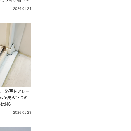
単リメイク術「可
2026.01.24
に「浴室ドアレー
みが戻る”3つの
はNG」
2026.01.23