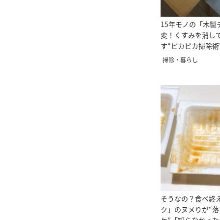
15年モノの「木製
変！くすみを消し
す“ピカピカ掃除術
た！」
掃除・暮らし
そうなの？食べ終
ク」のヌメりが“