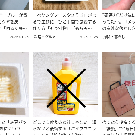
テーブル」が激
「ペヤングソースやきそば」がま
“研磨力”だけ気
てツヤを戻
るで生麺に！ひと手間で激変する
ってた…。「メ
”「明るく蘇っ
作り方「もう別物」「もちも
の意外な落とし穴
ち！」
料理・グルメ
掃除・暮らし
2026.01.25
2026.01.25
えた「納豆パッ
どこでも使えるわけじゃない。知
捨てたら後悔す
落ちにくいワ
らないと後悔する「パイプユニッ
「紙袋」で“毎日