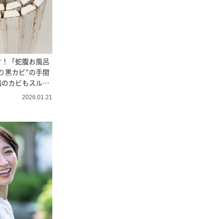
け！「蛇腹お風呂
り黒カビ”の手間
溝のカビもスル
2026.01.21