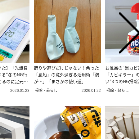
いた】「光熱費
飾りや遊びだけじゃない！余った
お風呂の“黒カビ
る“冬のNG行
「風船」の意外過ぎる活用術「泡
「カビキラー」
てるのに足元寒
が…」「まさかの使い道」
い“3つのNG掃除
掃除・暮らし
掃除・暮らし
2026.01.23
2026.01.22