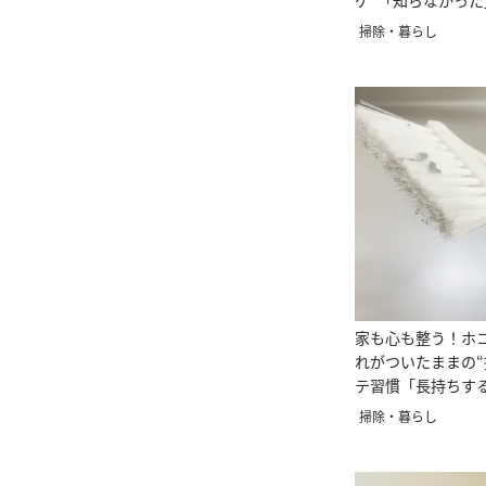
ケ”「知らなかっ
さよなら」
掃除・暮らし
家も心も整う！ホ
れがついたままの“
テ習慣「長持ちす
潔」
掃除・暮らし