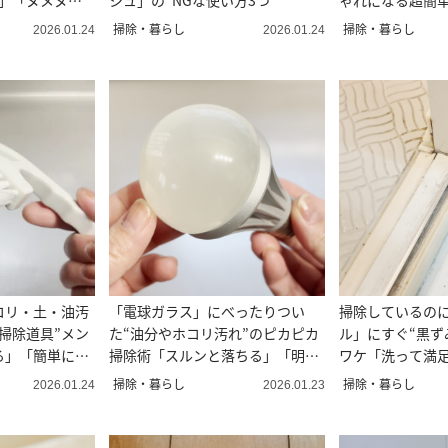
た」「ヌメヌメ
シュ」の“NGな使い方3つ”
ゃれになる超簡
愛い！」
掃除・暮らし
掃除・暮らし
2026.01.24
2026.01.24
コリ・土・油汚
「電球ガラス」にべったりつい
掃除しているの
掃除道具”メン
た“油分やホコリ汚れ”のピカピカ
ル」にすぐ“黒ず
る」「簡単に清
掃除術「スルンと落ちる」「明る
ワケ「洗って満足
くなる」
掃除・暮らし
掃除・暮らし
2026.01.24
2026.01.23