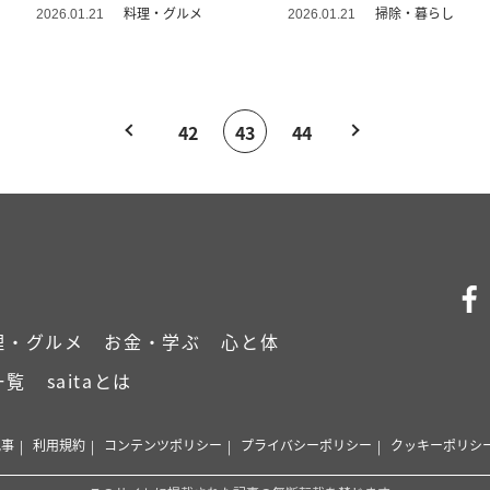
を格上げ」
料理・グルメ
掃除・暮らし
2026.01.21
2026.01.21
42
43
44
理・グルメ
お金・学ぶ
心と体
一覧
saitaとは
記事
利用規約
コンテンツポリシー
プライバシーポリシー
クッキーポリシ