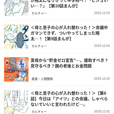
が翔太になりきって中学校へ！「ビジュい
い…？」【第10話まんが】
カルチャー
2025.12.03
＜母と息子の心が入れ替わった！＞会議中
ガマンできず、ついやってしまった翔
太…！【第9話まんが】
カルチャー
2025.12.03
実母から“貯金ゼロ宣告”…。援助すべき？
見守るべき？親の老後とお金問題
家族・人間関係
2025.12.02
＜母と息子の心が入れ替わった！＞【第8
話】今日は「アイツ」との会議。しゃべら
ないでいいと言われたけど…。
カルチャー
2025.12.02