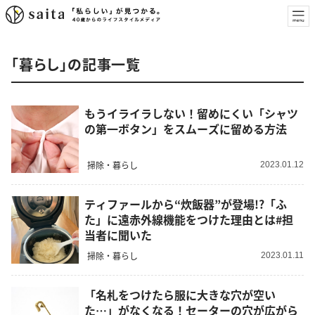
「暮らし」の記事一覧
もうイライラしない！留めにくい「シャツ
の第一ボタン」をスムーズに留める方法
掃除・暮らし
2023.01.12
ティファールから“炊飯器”が登場!?「ふ
た」に遠赤外線機能をつけた理由とは#担
当者に聞いた
掃除・暮らし
2023.01.11
「名札をつけたら服に大きな穴が空い
た…」がなくなる！セーターの穴が広がら