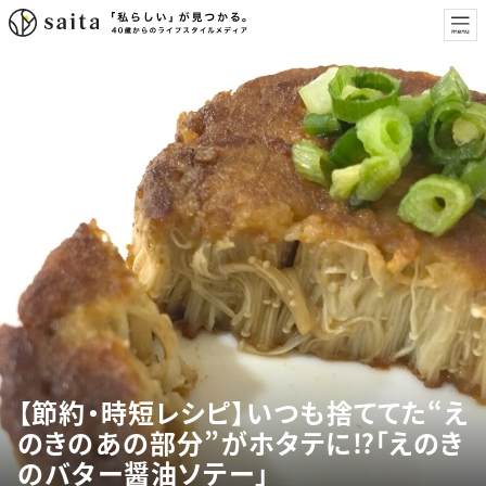
【節約・時短レシピ】いつも捨ててた“え
のきのあの部分”がホタテに⁉︎「えのき
のバター醤油ソテー」