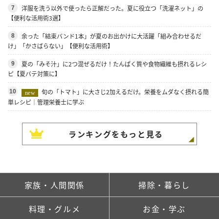
洋服を洗う以外で使ったら正解だった。夏に役立つ「洗濯ネット」の
7
【便利な活用術3選】
余った「結束バンド1本」が夏のお出かけに大活躍「組み合わせるだ
8
け」「かさばらない」【便利な活用術】
夏の「みそ汁」に2つ混ぜるだけ！たんぱく質や食物繊維も摂れるレシ
9
ピ【夏バテ対策に】
旬の「トマト」に大さじ2加えるだけ。栄養をムダなく摂れる簡
10
new
単レシピ｜管理栄養士に学ぶ
ランキングをもっと見る
家族・人間関係
掃除・暮らし
料理・グルメ
お金・学ぶ