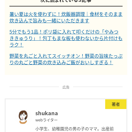
暑い夏は火を使わずに！炊飯器調理｜食材をそのまま
炊き込んで旨みも一緒にいただきます
5分でもう1品！ポリ袋に入れて叩くだけの「やみつ
ききゅうり」！包丁もまな板も使わないから片付けも
ラク！
野菜を丸ごと入れてスイッチオン！野菜の旨味たっぷ
りの丸ごと野菜の炊き込みご飯がおいしすぎる！
広告
著者
shukana
webライター
小学生、幼稚園児の男の子のママ。出産前