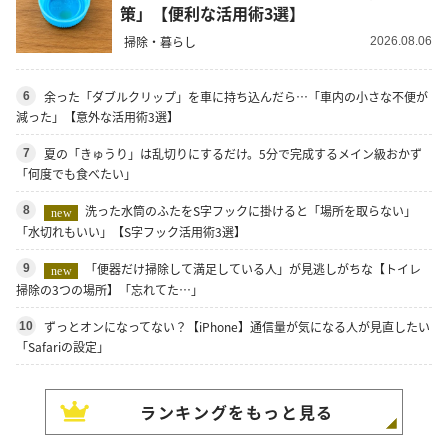
策」【便利な活用術3選】
掃除・暮らし
2026.08.06
余った「ダブルクリップ」を車に持ち込んだら…「車内の小さな不便が
6
減った」【意外な活用術3選】
夏の「きゅうり」は乱切りにするだけ。5分で完成するメイン級おかず
7
「何度でも食べたい」
洗った水筒のふたをS字フックに掛けると「場所を取らない」
8
new
「水切れもいい」【S字フック活用術3選】
「便器だけ掃除して満足している人」が見逃しがちな【トイレ
9
new
掃除の3つの場所】「忘れてた…」
ずっとオンになってない？【iPhone】通信量が気になる人が見直したい
10
「Safariの設定」
ランキングをもっと見る