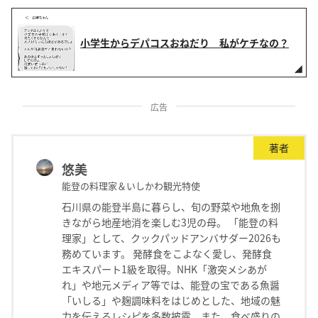
小学生からデパコスおねだり 私がケチなの？
広告
著者
悠美
能登の料理家＆いしかわ観光特使
石川県の能登半島に暮らし、旬の野菜や地魚を捌
きながら地産地消を楽しむ3児の母。 「能登の料
理家」として、クックパッドアンバサダー2026も
務めています。 発酵食をこよなく愛し、発酵食
エキスパート1級を取得。NHK「激突メシあが
れ」や地元メディア等では、能登の宝である魚醤
「いしる」や麹調味料をはじめとした、地域の魅
力を伝えるレシピを多数披露。また、食べ盛りの