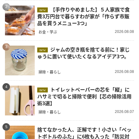
2
【手作りやめました】５人家族で食
new
費3万円台で暮らすわが家が「作らず市販
品を買うメニュー3つ」
お金・学ぶ
2026.08.08
3
ジャムの空き瓶を捨てる前に！家じ
new
ゅうに置いて使いたくなるアイデア3つ。
掃除・暮らし
2026.08.08
4
トイレットペーパーの芯を「縦」に
new
ハサミで切ると掃除で便利【芯の掃除活用
術3選】
掃除・暮らし
2026.08.07
5
捨てなかった人、正解です！小さい「ペッ
トボトルのふた」に6枚も入った「防災対