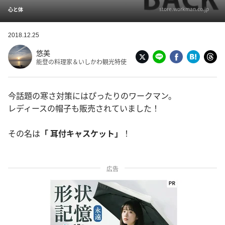
store.workman.co.jp
心と体
2018.12.25
悠美
能登の料理家＆いしかわ観光特使
今話題の寒さ対策にはぴったりのワークマン。
レディースの帽子も販売されていました！
その名は
「 耳付キャスケット」
！
広告