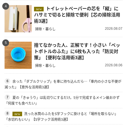
4
トイレットペーパーの芯を「縦」に
new
ハサミで切ると掃除で便利【芯の掃除活用
術3選】
掃除・暮らし
2026.08.07
5
捨てなかった人、正解です！小さい「ペッ
トボトルのふた」に6枚も入った「防災対
策」【便利な活用術3選】
掃除・暮らし
2026.08.06
余った「ダブルクリップ」を車に持ち込んだら…「車内の小さな不便が
6
減った」【意外な活用術3選】
夏の「きゅうり」は乱切りにするだけ。5分で完成するメイン級おかず
7
「何度でも食べたい」
洗った水筒のふたをS字フックに掛けると「場所を取らない」
8
new
「水切れもいい」【S字フック活用術3選】