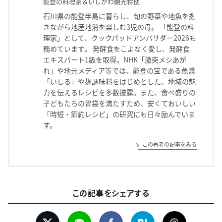
能登の料理家＆いしかわ観光特使
石川県の能登半島に暮らし、旬の野菜や地魚を捌
きながら地産地消を楽しむ3児の母。 「能登の料
理家」として、クックパッドアンバサダー2026も
務めています。 発酵食をこよなく愛し、発酵食
エキスパート1級を取得。NHK「激突メシあが
れ」や地元メディア等では、能登の宝である魚醤
「いしる」や麹調味料をはじめとした、地域の魅
力を伝えるレシピを多数披露。また、食べ盛りの
子どもたちの胃袋を満たすため、安くておいしい
「時短・節約レシピ」の研究にも日々励んでいま
す。
この著者の記事をみる
この記事をシェアする