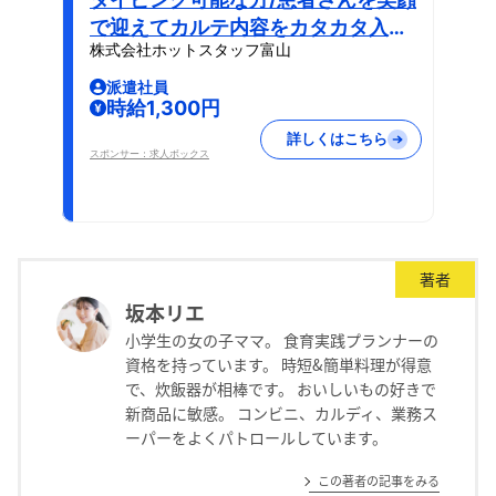
で迎えてカルテ内容をカタカタ入力
株式会社ホットスタッフ富山
するオシゴト
派遣社員
時給1,300円
詳しくはこちら
スポンサー：求人ボックス
著者
坂本リエ
小学生の女の子ママ。 食育実践プランナーの
資格を持っています。 時短&簡単料理が得意
で、炊飯器が相棒です。 おいしいもの好きで
新商品に敏感。 コンビニ、カルディ、業務ス
ーパーをよくパトロールしています。
この著者の記事をみる