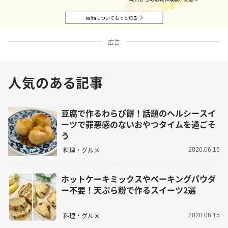
広告
人気のある記事
豆腐で作るわらび餅！話題のヘルシースイ
ーツで罪悪感のないおやつタイムを過ごそ
う
料理・グルメ
2020.06.15
ホットケーキミックスやベーキングパウダ
ー不要！天ぷら粉で作るスイーツ2選
料理・グルメ
2020.06.15