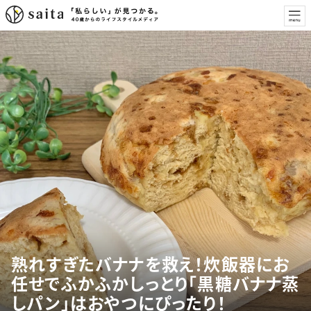
熟れすぎたバナナを救え！炊飯器にお
任せでふかふかしっとり「黒糖バナナ蒸
しパン」はおやつにぴったり！