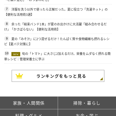
洋服を洗う以外で使ったら正解だった。夏に役立つ「洗濯ネット」の
7
【便利な活用術3選】
余った「結束バンド1本」が夏のお出かけに大活躍「組み合わせるだ
8
け」「かさばらない」【便利な活用術】
夏の「みそ汁」に2つ混ぜるだけ！たんぱく質や食物繊維も摂れるレシ
9
ピ【夏バテ対策に】
旬の「トマト」に大さじ2加えるだけ。栄養をムダなく摂れる簡
10
new
単レシピ｜管理栄養士に学ぶ
ランキングをもっと見る
家族・人間関係
掃除・暮らし
料理・グルメ
お金・学ぶ