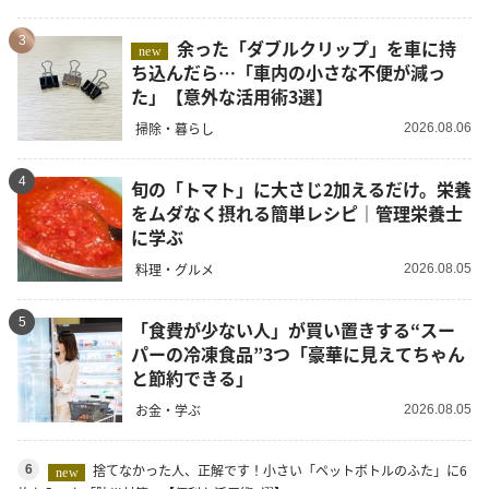
3
余った「ダブルクリップ」を車に持
new
ち込んだら…「車内の小さな不便が減っ
た」【意外な活用術3選】
掃除・暮らし
2026.08.06
4
旬の「トマト」に大さじ2加えるだけ。栄養
をムダなく摂れる簡単レシピ｜管理栄養士
に学ぶ
料理・グルメ
2026.08.05
5
「食費が少ない人」が買い置きする“スー
パーの冷凍食品”3つ「豪華に見えてちゃん
と節約できる」
お金・学ぶ
2026.08.05
捨てなかった人、正解です！小さい「ペットボトルのふた」に6
6
new