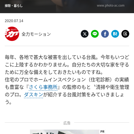
www.photo-ac.com
掃除・暮らし
2020.07.14
全力モーション
毎年、各地で甚大な被害を出している台風。今年もいつど
こに上陸するかわかりません。自分たちの大切な家を守る
ために万全な備えをしておきたいものですね。
住宅のプロでホームインスペクション（住宅診断）の実績
も豊富な『
さくら事務所
』の監修のもと〝清掃や衛生管理
のプロ〟
ダスキン
が紹介する台風対策をみていきましょ
う。
広告