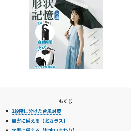
もくじ
3段階に分けた台風対策
風害に備える【窓ガラス】
水害に備える【排水口まわり】