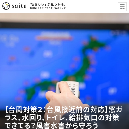
【台風対策２：台風接近前の対応】窓ガ
ラス、水回り、トイレ、給排気口の対策
できてる？風害水害から守ろう