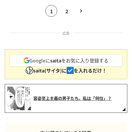
1
2
広告
Googleに
saita
をお気に入り登録する
saita(サイタ)に
を入れるだけ！
容姿至上主義の男子たち。私は「何位」？