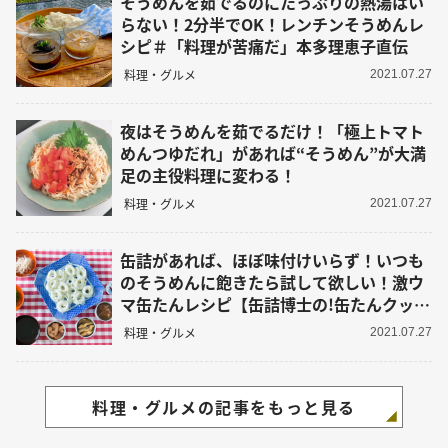
そうめんを茹でるのにたっぷりの熱湯はい
らない！2分半でOK！レンチンそうめんレ
シピ＃「料理が苦痛だ」本多理恵子直伝
料理・グルメ
2021.07.27
夜はそうめんを茹でるだけ！「極上トマト
めんつゆだれ」があれば“そうめん”が大満
足の主役料理に変わる！
料理・グルメ
2021.07.27
缶詰があれば、ほぼ味付けいらず！いつも
のそうめんに飽きたら試して欲しい！激ウ
マ缶たんレシピ【缶詰博士の!缶たんクッキ
ング】
料理・グルメ
2021.07.27
料理・グルメの記事をもっと見る