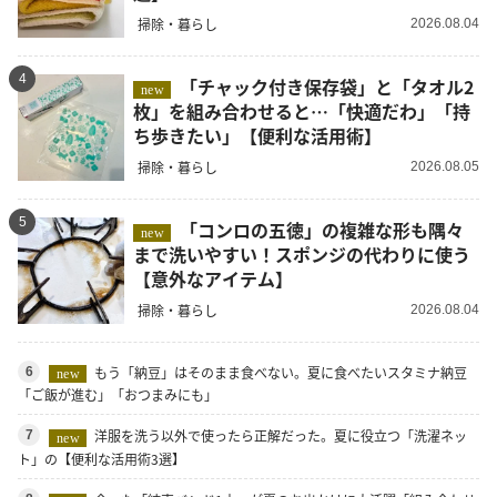
掃除・暮らし
2026.08.04
4
「チャック付き保存袋」と「タオル2
new
枚」を組み合わせると…「快適だわ」「持
ち歩きたい」【便利な活用術】
掃除・暮らし
2026.08.05
5
「コンロの五徳」の複雑な形も隅々
new
まで洗いやすい！スポンジの代わりに使う
【意外なアイテム】
掃除・暮らし
2026.08.04
もう「納豆」はそのまま食べない。夏に食べたいスタミナ納豆
6
new
「ご飯が進む」「おつまみにも」
洋服を洗う以外で使ったら正解だった。夏に役立つ「洗濯ネッ
7
new
ト」の【便利な活用術3選】