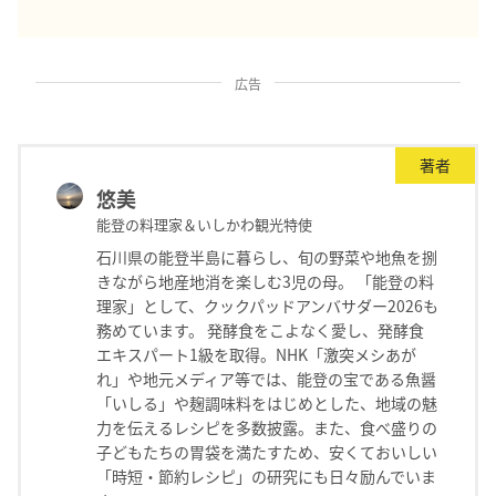
広告
著者
悠美
能登の料理家＆いしかわ観光特使
石川県の能登半島に暮らし、旬の野菜や地魚を捌
きながら地産地消を楽しむ3児の母。 「能登の料
理家」として、クックパッドアンバサダー2026も
務めています。 発酵食をこよなく愛し、発酵食
エキスパート1級を取得。NHK「激突メシあが
れ」や地元メディア等では、能登の宝である魚醤
「いしる」や麹調味料をはじめとした、地域の魅
力を伝えるレシピを多数披露。また、食べ盛りの
子どもたちの胃袋を満たすため、安くておいしい
「時短・節約レシピ」の研究にも日々励んでいま