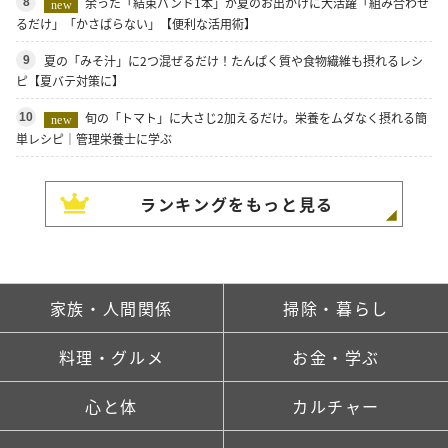
余った「結束バンド1本」が夏のお出かけに大活躍「組み合わせ
8
new
るだけ」「かさばらない」【便利な活用術】
夏の「みそ汁」に2つ混ぜるだけ！たんぱく質や食物繊維も摂れるレシ
9
ピ【夏バテ対策に】
旬の「トマト」に大さじ2加えるだけ。栄養をムダなく摂れる簡
10
new
単レシピ｜管理栄養士に学ぶ
ランキングをもっと見る
家族・人間関係
掃除・暮らし
料理・グルメ
お金・学ぶ
心と体
カルチャー