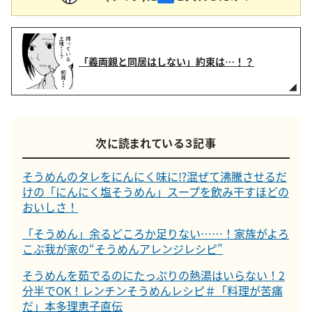
「義両親と同居はしない」約束は…！？
次に読まれている３記事
そうめんのタレをにんにく味に⁉︎混ぜて沸騰させるだ
けの「にんにく塩そうめん」スープを飲み干すほどの
おいしさ！
「そうめん」余るどころか足りない……！家族がよろ
こぶ我が家の“そうめんアレンジレシピ”
そうめんを茹でるのにたっぷりの熱湯はいらない！2
分半でOK！レンチンそうめんレシピ＃「料理が苦痛
だ」本多理恵子直伝