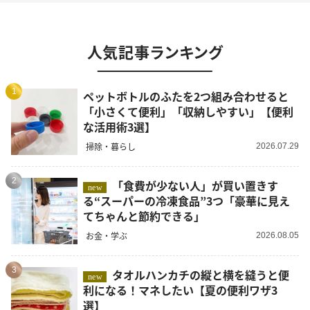
人気記事ランキング
1
ペットボトルのふたを2つ組み合わせると
「小さくて便利」「収納しやすい」【便利
な活用術3選】
掃除・暮らし
2026.07.29
2
「食費が少ない人」が買い置きす
new
る“スーパーの冷凍食品”3つ「豪華に見え
てちゃんと節約できる」
お金・学ぶ
2026.08.05
3
タオルハンカチの縦と横を縫うと便
new
利になる！マネしたい【夏の便利ワザ3
選】