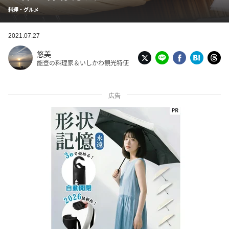
料理・グルメ
2021.07.27
悠美
能登の料理家＆いしかわ観光特使
広告