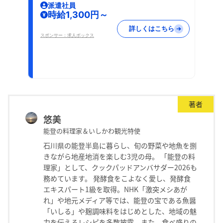
派遣社員
時給1,300円～
詳しくはこちら
スポンサー：求人ボックス
著者
悠美
能登の料理家＆いしかわ観光特使
石川県の能登半島に暮らし、旬の野菜や地魚を捌
きながら地産地消を楽しむ3児の母。 「能登の料
理家」として、クックパッドアンバサダー2026も
務めています。 発酵食をこよなく愛し、発酵食
エキスパート1級を取得。NHK「激突メシあが
れ」や地元メディア等では、能登の宝である魚醤
「いしる」や麹調味料をはじめとした、地域の魅
力を伝えるレシピを多数披露。また、食べ盛りの