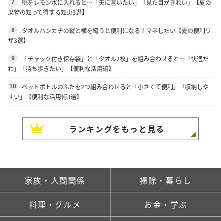
桃をレモン水に入れると…「夫に言いたい」「見た目がきれい」【夏の
7
果物の知って得する知恵3選】
タオルハンカチの縦と横を縫うと便利になる！マネしたい【夏の便利ワ
8
ザ3選】
「チャック付き保存袋」と「タオル2枚」を組み合わせると…「快適だ
9
わ」「持ち歩きたい」【便利な活用術】
ペットボトルのふたを2つ組み合わせると「小さくて便利」「収納しや
10
すい」【便利な活用術3選】
ランキングをもっと見る
家族・人間関係
掃除・暮らし
料理・グルメ
お金・学ぶ