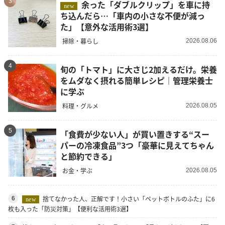
3
余った「ダブルクリップ」を車に持
new
ち込んだら…「車内の小さな不便が減っ
た」【意外な活用術3選】
掃除・暮らし
2026.08.06
4
旬の「トマト」に大さじ2加えるだけ。栄養
をムダなく摂れる簡単レシピ｜管理栄養士
に学ぶ
料理・グルメ
2026.08.05
5
「食費が少ない人」が買い置きする“スー
パーの冷凍食品”3つ「豪華に見えてちゃん
と節約できる」
お金・学ぶ
2026.08.05
捨てなかった人、正解です！小さい「ペットボトルのふた」に6
6
new
枚も入った「防災対策」【便利な活用術3選】