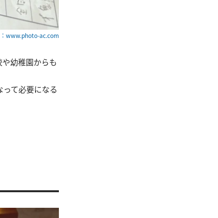
www.photo-ac.com
校や幼稚園からも
なって必要になる