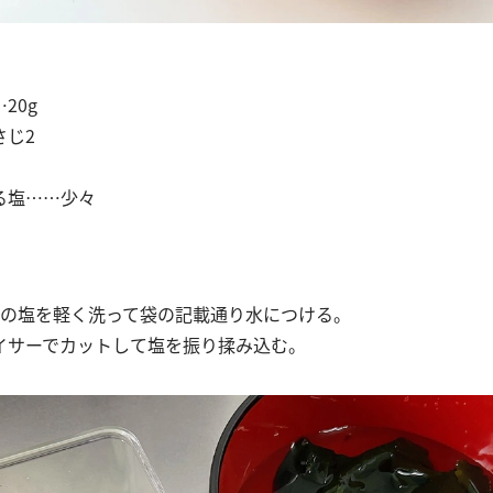
20g
さじ2
る塩……少々
めの塩を軽く洗って袋の記載通り水につける。
イサーでカットして塩を振り揉み込む。