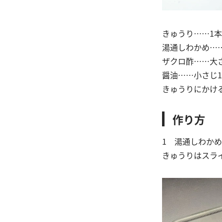
きゅうり……1本
湯通しわかめ……
ザクロ酢……大
醤油……小さじ1
きゅうりにかけ
作り方
1 湯通しわか
きゅうりはスラ