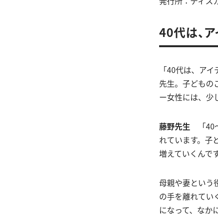
発行所：ディス
40代は、
「40代は、ア
先生。子どもの
ー女性には、少
藤野先生
「4
れています。子
増えていくんで
母親や妻という
の手を離れてい
になって、なか