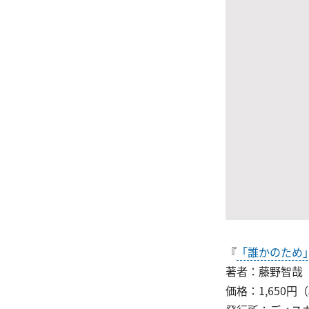
『
「誰かのため
著者：藤野智哉
価格：1,650円