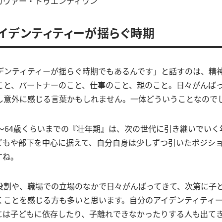
カヴァー・トゥエンティワン
アイデンティティーが揺らぐ時期
イデンティティーが揺らぐ時期でもあるんです」と話すのは、精
こと、パートナーのこと、仕事のこと、親のこと。日々がんば
し意外に感じる言葉かもしれません。一体どういうことなので
0〜64歳くらいまでの『壮年期』は、次の世代に引き継いでい
どもや部下を中心に据えて、自分自身は少しずつ引いたポジシ
すね。
役割や、職場での立場のなかで日々がんばってきて、次第に子
くことを感じる方も多いと思います。自分のアイデンティティ
には子どもに依存したり、子離れできなかったりする人も出て