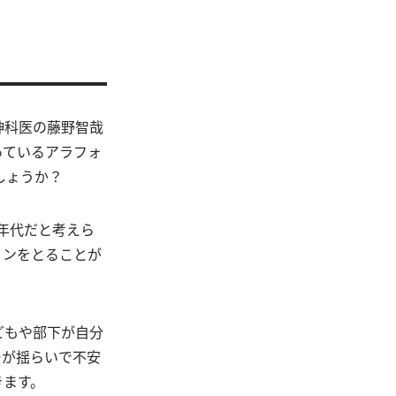
神科医の藤野智哉
っているアラフォ
しょうか？
く年代だと考えら
ョンをとることが
どもや部下が自分
ーが揺らいで不安
きます。