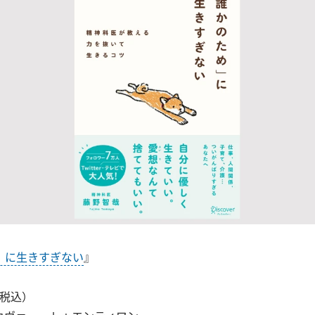
」に生きすぎない
』
（税込）