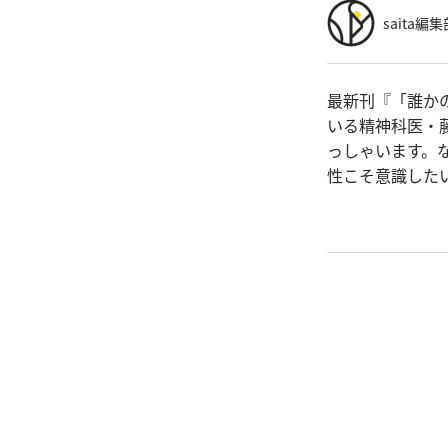
saita編集
最新刊『「誰か
いる精神科医・
っしゃいます。
性こそ意識した