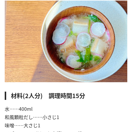
材料(2人分) 調理時間15分
水……400ml
和風顆粒だし……小さじ1
味噌……大さじ1