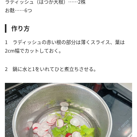
ラディッシュ（はつか大根）……2株
お麩……6つ
作り方
1 ラディッシュの赤い根の部分は薄くスライス、葉は
2cm幅でカットしておく。
2 鍋に水と1をいれてひと煮立ちさせる。