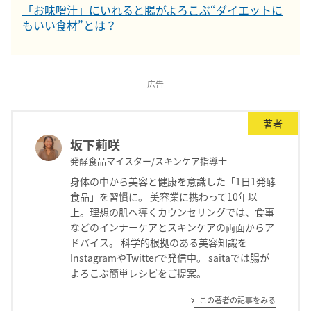
「お味噌汁」にいれると腸がよろこぶ“ダイエットに
もいい食材”とは？
広告
著者
坂下莉咲
発酵食品マイスター/スキンケア指導士
身体の中から美容と健康を意識した「1日1発酵
食品」を習慣に。 美容業に携わって10年以
上。理想の肌へ導くカウンセリングでは、食事
などのインナーケアとスキンケアの両面からア
ドバイス。 科学的根拠のある美容知識を
InstagramやTwitterで発信中。 saitaでは腸が
よろこぶ簡単レシピをご提案。
この著者の記事をみる