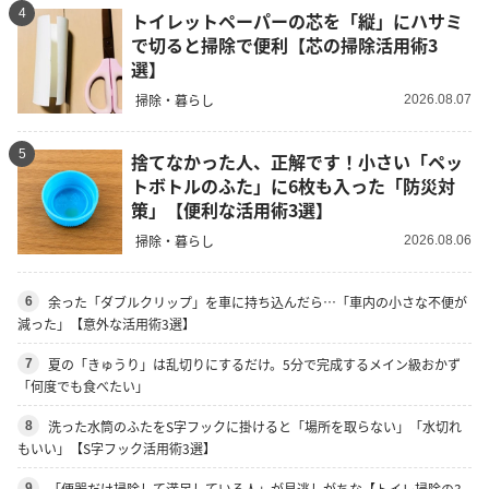
4
トイレットペーパーの芯を「縦」にハサミ
で切ると掃除で便利【芯の掃除活用術3
選】
掃除・暮らし
2026.08.07
5
捨てなかった人、正解です！小さい「ペッ
トボトルのふた」に6枚も入った「防災対
策」【便利な活用術3選】
掃除・暮らし
2026.08.06
余った「ダブルクリップ」を車に持ち込んだら…「車内の小さな不便が
6
減った」【意外な活用術3選】
夏の「きゅうり」は乱切りにするだけ。5分で完成するメイン級おかず
7
「何度でも食べたい」
洗った水筒のふたをS字フックに掛けると「場所を取らない」「水切れ
8
もいい」【S字フック活用術3選】
「便器だけ掃除して満足している人」が見逃しがちな【トイレ掃除の3
9