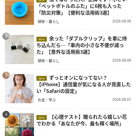
new
「ペットボトルのふた」に6枚も入った
「防災対策」【便利な活用術3選】
掃除・暮らし
2026.08.06
2
余った「ダブルクリップ」を車に持
new
ち込んだら…「車内の小さな不便が減っ
た」【意外な活用術3選】
掃除・暮らし
2026.08.06
3
ずっとオンになってない？
new
【iPhone】通信量が気になる人が見直した
い「Safariの設定」
お金・学ぶ
2026.08.07
4
【心理テスト】贈られたら嬉しい花
new
でわかる「あなたが今、最も輝く場所」