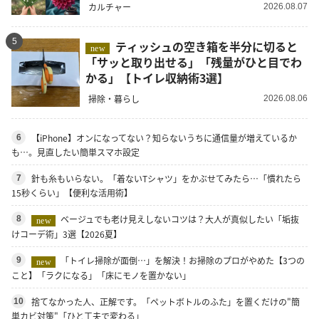
カルチャー
2026.08.07
5
ティッシュの空き箱を半分に切ると
new
「サッと取り出せる」「残量がひと目でわ
かる」【トイレ収納術3選】
掃除・暮らし
2026.08.06
【iPhone】オンになってない？知らないうちに通信量が増えているか
6
も…。見直したい簡単スマホ設定
針も糸もいらない。「着ないTシャツ」をかぶせてみたら…「慣れたら
7
15秒くらい」【便利な活用術】
ベージュでも老け見えしないコツは？大人が真似したい「垢抜
8
new
けコーデ術」3選【2026夏】
「トイレ掃除が面倒…」を解決！お掃除のプロがやめた【3つの
9
new
こと】「ラクになる」「床にモノを置かない」
捨てなかった人、正解です。「ペットボトルのふた」を置くだけの"簡
10
単カビ対策"「ひと工夫で変わる」