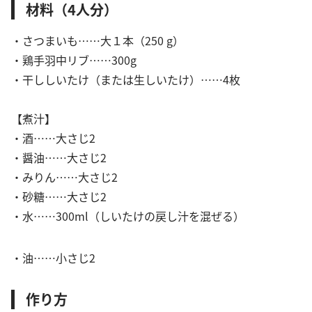
材料（4人分）
・さつまいも……大１本（250 g）
・鶏手羽中リブ……300g
・干ししいたけ（または生しいたけ）……4枚
【煮汁】
・酒……大さじ2
・醤油……大さじ2
・みりん……大さじ2
・砂糖……大さじ2
・水……300ml（しいたけの戻し汁を混ぜる）
・油……小さじ2
作り方