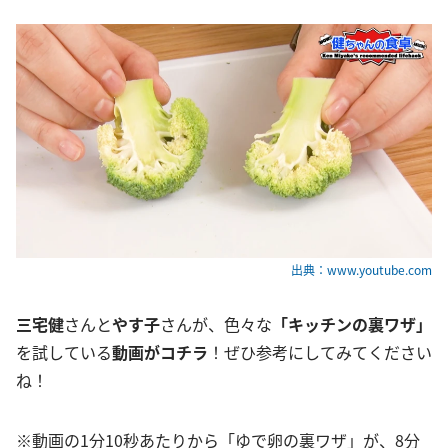
出典：www.youtube.com
三宅健
さんと
やす子
さんが、色々な
「キッチンの裏ワザ」
を試している
動画がコチラ
！ぜひ参考にしてみてください
ね！
※動画の1分10秒あたりから「ゆで卵の裏ワザ」が、8分