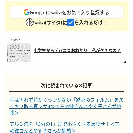
Googleに
saita
をお気に入り登録する
saita(サイタ)に
を入れるだけ！
小学生からデパコスおねだり 私がケチなの？
次に読まれている３記事
手は汚れず粒がくっつかない「納豆のフィルム」をス
ッキリ取る裏ワザ3つ＜三宅健さんとやす子さんが挑
戦＞
アルミ缶を「3分の1」まで小さくする裏ワザ！＜三
宅健さんとやす子さんが挑戦＞