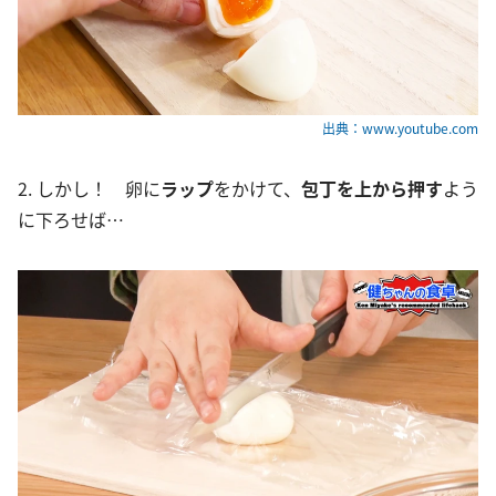
出典：www.youtube.com
2. しかし！ 卵に
ラップ
をかけて、
包丁を上から押す
よう
に下ろせば…