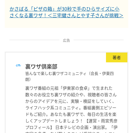
かさばる「ピザの箱」が30秒で手のひらサイズに小
さくなる裏ワザ！＜三宅健さんとやす子さんが挑戦＞
広告
著者
裏ワザ倶楽部
皆んなで楽しむ裏ワザコミュニティ（会長・伊東四
朗）
裏ワザ番組の元祖「伊東家の食卓」で生まれた
数々のお役立ち裏ワザの紹介や、視聴者の皆さん
からのアイデアを元に、実験・検証をしていく、
ライフハック系コミュニティ。番組裏側エピソー
ドもご紹介。あなたも裏ワザで、毎日の生活を楽
しくアップデートしましょう！ 【運営・雨宮秀彦
プロフィール】 日本テレビの企画・演出家。「伊