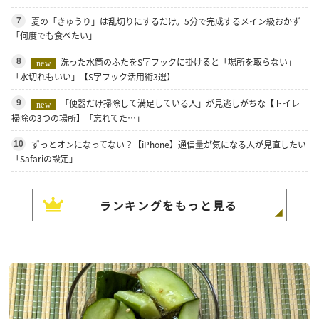
夏の「きゅうり」は乱切りにするだけ。5分で完成するメイン級おかず
7
「何度でも食べたい」
洗った水筒のふたをS字フックに掛けると「場所を取らない」
8
new
「水切れもいい」【S字フック活用術3選】
「便器だけ掃除して満足している人」が見逃しがちな【トイレ
9
new
掃除の3つの場所】「忘れてた…」
ずっとオンになってない？【iPhone】通信量が気になる人が見直したい
10
「Safariの設定」
ランキングをもっと見る