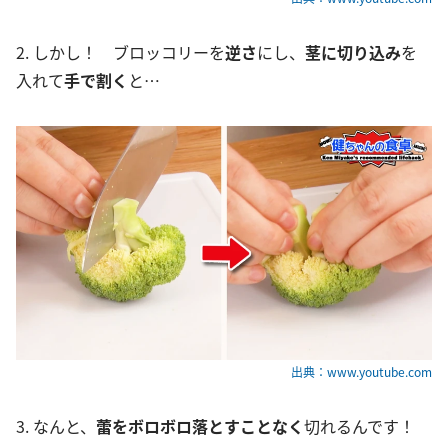
2. しかし！ ブロッコリーを
逆さ
にし、
茎に切り込み
を
入れて
手で割く
と…
出典：www.youtube.com
3. なんと、
蕾をボロボロ落とすことなく
切れるんです！