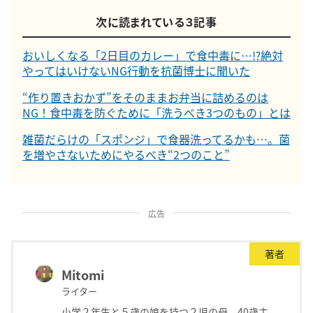
次に読まれている３記事
おいしくなる「2日目のカレー」で食中毒に…⁉絶対
やってはいけないNG行動を抗菌博士に聞いた
“作り置きおかず”をそのままお弁当に詰めるのは
NG！食中毒を防ぐために「洗うべき3つのもの」とは
雑菌だらけの「スポンジ」で食器洗ってるかも…。菌
を増やさないためにやるべき“2つのこと”
広告
著者
Mitomi
ライター
小学２年生と５歳の娘を持つ２児の母。40歳主