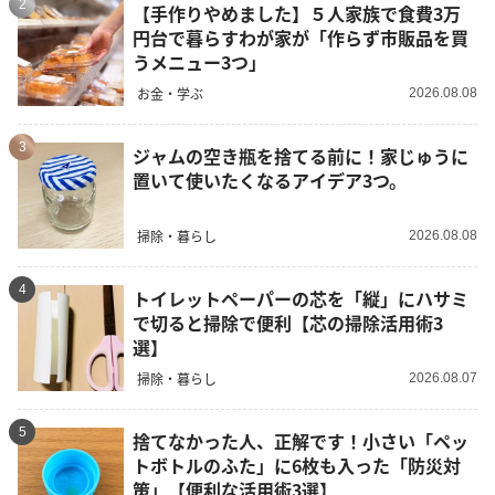
2
【手作りやめました】５人家族で食費3万
円台で暮らすわが家が「作らず市販品を買
うメニュー3つ」
お金・学ぶ
2026.08.08
3
ジャムの空き瓶を捨てる前に！家じゅうに
置いて使いたくなるアイデア3つ。
掃除・暮らし
2026.08.08
4
トイレットペーパーの芯を「縦」にハサミ
で切ると掃除で便利【芯の掃除活用術3
選】
掃除・暮らし
2026.08.07
5
捨てなかった人、正解です！小さい「ペッ
トボトルのふた」に6枚も入った「防災対
策」【便利な活用術3選】