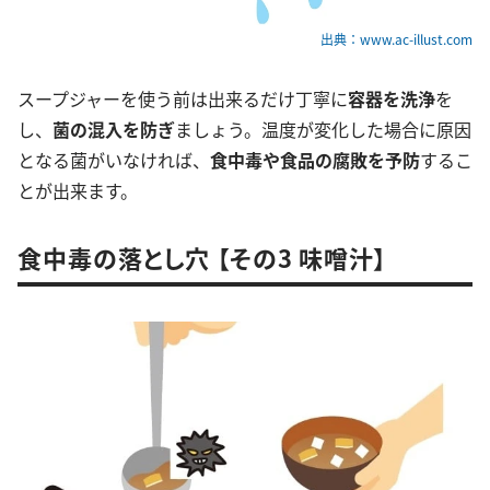
出典：www.ac-illust.com
スープジャーを使う前は出来るだけ丁寧に
容器を洗浄
を
し、
菌の混入を防ぎ
ましょう。温度が変化した場合に原因
となる菌がいなければ、
食中毒や食品の腐敗を予防
するこ
とが出来ます。
食中毒の落とし穴 【その3 味噌汁】