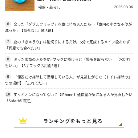
掃除・暮らし
2026.08.06
余った「ダブルクリップ」を車に持ち込んだら…「車内の小さな不便が
6
減った」【意外な活用術3選】
夏の「きゅうり」は乱切りにするだけ。5分で完成するメイン級おかず
7
「何度でも食べたい」
洗った水筒のふたをS字フックに掛けると「場所を取らない」「水切れ
8
もいい」【S字フック活用術3選】
「便器だけ掃除して満足している人」が見逃しがちな【トイレ掃除の3
9
つの場所】「忘れてた…」
ずっとオンになってない？【iPhone】通信量が気になる人が見直したい
10
「Safariの設定」
ランキングをもっと見る