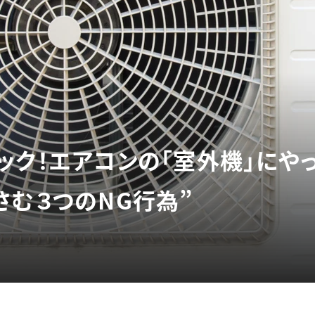
ック！エアコンの「室外機」にや
さむ３つのNG行為”