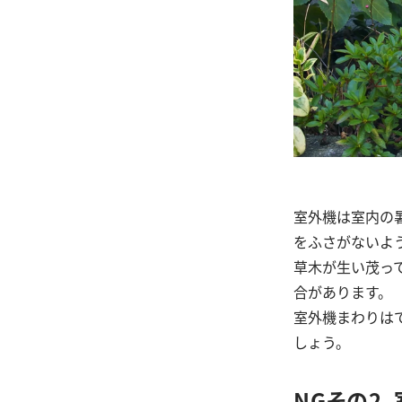
室外機は室内の
をふさがないよ
草木が生い茂っ
合があります。
室外機まわりは
しょう。
NGその2