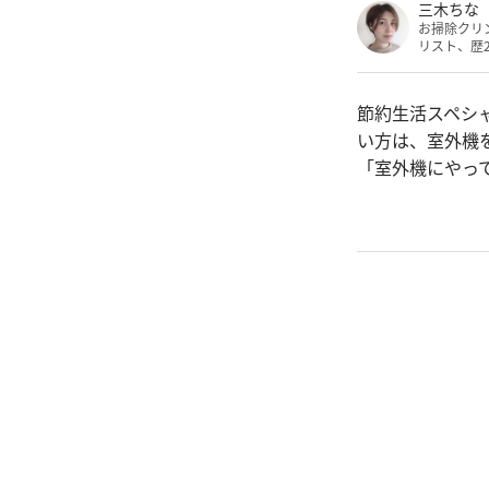
三木ちな
お掃除クリ
リスト、歴
節約生活スペシ
い方は、室外機
「室外機にやっ