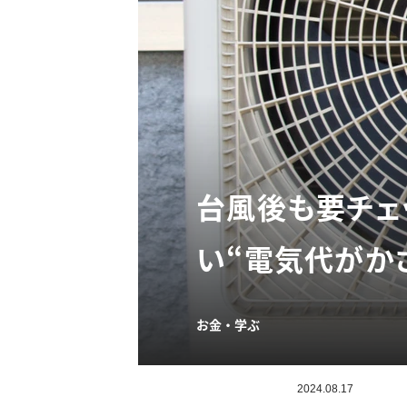
台風後も要チェ
い“電気代がか
お金・学ぶ
2024.08.17