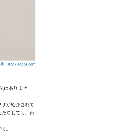
典：stock.adobe.com
。
法はありませ
ワザが紹介されて
めたりしても、再
です。