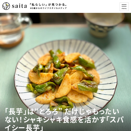
「長芋」は“とろろ” だけじゃもったい
ない！シャキシャキ食感を活かす「スパ
イシー長芋」