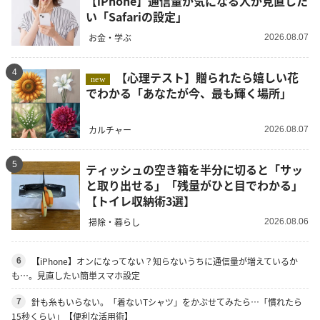
【iPhone】通信量が気になる人が見直した
い「Safariの設定」
お金・学ぶ
2026.08.07
4
【心理テスト】贈られたら嬉しい花
new
でわかる「あなたが今、最も輝く場所」
カルチャー
2026.08.07
5
ティッシュの空き箱を半分に切ると「サッ
と取り出せる」「残量がひと目でわかる」
【トイレ収納術3選】
掃除・暮らし
2026.08.06
【iPhone】オンになってない？知らないうちに通信量が増えているか
6
も…。見直したい簡単スマホ設定
針も糸もいらない。「着ないTシャツ」をかぶせてみたら…「慣れたら
7
15秒くらい」【便利な活用術】