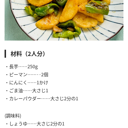
材料（2人分）
・長芋……250g
・ピーマン……‥2個
・にんにく……1かけ
・ごま油……大さじ1
・カレーパウダー……大さじ2分の1
(調味料)
・しょうゆ……大さじ2分の1