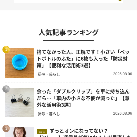
人気記事ランキング
1
捨てなかった人、正解です！小さい「ペッ
トボトルのふた」に6枚も入った「防災対
策」【便利な活用術3選】
掃除・暮らし
2026.08.06
2
余った「ダブルクリップ」を車に持ち込ん
だら…「車内の小さな不便が減った」【意
外な活用術3選】
掃除・暮らし
2026.08.06
3
ずっとオンになってない？
new