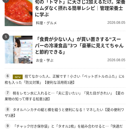
旬の「トマト」に大さじ2加えるだけ。栄養
をムダなく摂れる簡単レシピ｜管理栄養士
に学ぶ
料理・グルメ
2026.08.05
5
「食費が少ない人」が買い置きする“スー
パーの冷凍食品”3つ「豪華に見えてちゃん
と節約できる」
お金・学ぶ
2026.08.05
捨てなかった人、正解です！小さい「ペットボトルのふた」に6
6
new
枚も入った「防災対策」【便利な活用術3選】
桃をレモン水に入れると…「夫に言いたい」「見た目がきれい」【夏の
7
果物の知って得する知恵3選】
タオルハンカチの縦と横を縫うと便利になる！マネしたい【夏の便利ワ
8
ザ3選】
「チャック付き保存袋」と「タオル2枚」を組み合わせると…「快適だ
9