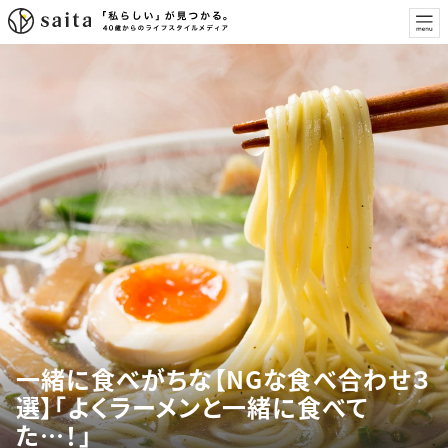
一緒に食べがちな【NGな食べ合わせ３
選】「よくラーメンと一緒に食べて
た…！」