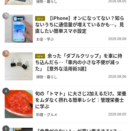
掃除・暮らし
2026.08.05
2
【iPhone】オンになってない？知ら
new
ないうちに通信量が増えているかも…。見
直したい簡単スマホ設定
お金・学ぶ
2026.08.06
3
余った「ダブルクリップ」を車に持
new
ち込んだら…「車内の小さな不便が減っ
た」【意外な活用術3選】
掃除・暮らし
2026.08.06
4
旬の「トマト」に大さじ2加えるだけ。栄養
をムダなく摂れる簡単レシピ｜管理栄養士
に学ぶ
料理・グルメ
2026.08.05
5
「食費が少ない人」が買い置きする“スー