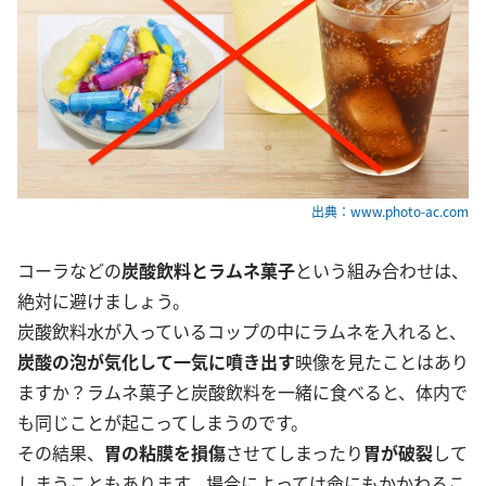
出典：www.photo-ac.com
コーラなどの
炭酸飲料とラムネ菓子
という組み合わせは、
絶対に避けましょう。
炭酸飲料水が入っているコップの中にラムネを入れると、
炭酸の泡が気化
して一気に噴き出す
映像を見たことはあり
ますか？ラムネ菓子と炭酸飲料を一緒に食べると、体内で
も同じことが起こってしまうのです。
その結果、
胃の粘膜を損傷
させてしまったり
胃が破裂
して
しまうこともあります。場合によっては命にもかかわるこ