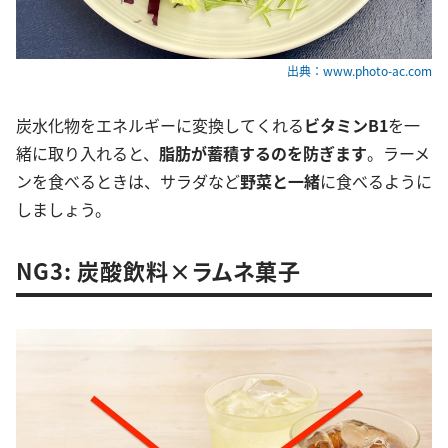
出典：www.photo-ac.com
炭水化物をエネルギーに変換してくれる
ビタミンB1
を一
緒に取り入れると、
脂肪が蓄積するのを防ぎます
。ラーメ
ンを食べるときは、サラダなど
野菜と一緒
に食べるように
しましょう。
NG3: 炭酸飲料×ラムネ菓子