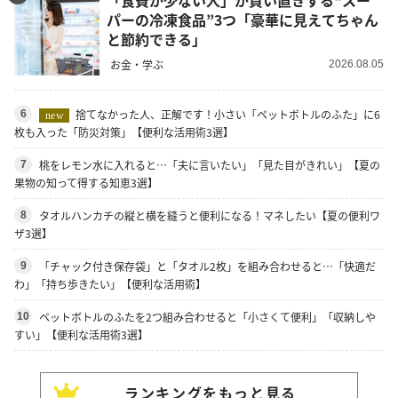
パーの冷凍食品”3つ「豪華に見えてちゃん
と節約できる」
お金・学ぶ
2026.08.05
捨てなかった人、正解です！小さい「ペットボトルのふた」に6
6
new
枚も入った「防災対策」【便利な活用術3選】
桃をレモン水に入れると…「夫に言いたい」「見た目がきれい」【夏の
7
果物の知って得する知恵3選】
タオルハンカチの縦と横を縫うと便利になる！マネしたい【夏の便利ワ
8
ザ3選】
「チャック付き保存袋」と「タオル2枚」を組み合わせると…「快適だ
9
わ」「持ち歩きたい」【便利な活用術】
ペットボトルのふたを2つ組み合わせると「小さくて便利」「収納しや
10
すい」【便利な活用術3選】
ランキングをもっと見る