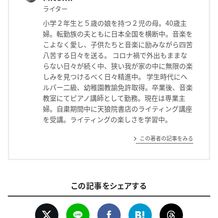
ライター
小学２年生と５歳の娘を持つ２児の母。40歳主
婦。転勤族の夫ともに日本全国を横断中。音楽を
こよなく愛し、子供たちと音楽に励みながら四苦
八苦する日々を送る。 コロナ禍で外出もままな
らない日々が続く中、狭い我が家の中に無限の楽
しみを見つけるべく日々精進中。 学生時代にヘ
ルパー二級、幼稚園教諭免許取得。卒業後、音楽
教室にてピアノ講師として勤務。現在は専業主
婦。自粛期間中に天狼院書店のライティング講座
を受講。ライティングの楽しさを学習中。
この著者の記事をみる
この記事をシェアする