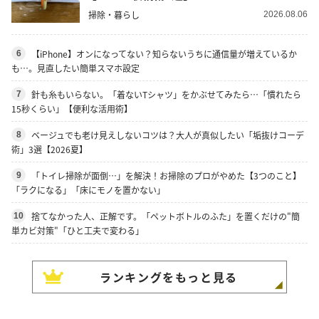
掃除・暮らし
2026.08.06
【iPhone】オンになってない？知らないうちに通信量が増えているか
6
も…。見直したい簡単スマホ設定
針も糸もいらない。「着ないTシャツ」をかぶせてみたら…「慣れたら
7
15秒くらい」【便利な活用術】
ベージュでも老け見えしないコツは？大人が真似したい「垢抜けコーデ
8
術」3選【2026夏】
「トイレ掃除が面倒…」を解決！お掃除のプロがやめた【3つのこと】
9
「ラクになる」「床にモノを置かない」
捨てなかった人、正解です。「ペットボトルのふた」を置くだけの"簡
10
単カビ対策"「ひと工夫で変わる」
ランキングをもっと見る