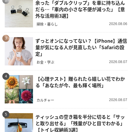
2
余った「ダブルクリップ」を車に持ち込ん
だら…「車内の小さな不便が減った」【意
外な活用術3選】
掃除・暮らし
2026.08.06
3
ずっとオンになってない？【iPhone】通信
量が気になる人が見直したい「Safariの設
定」
お金・学ぶ
2026.08.07
4
【心理テスト】贈られたら嬉しい花でわか
る「あなたが今、最も輝く場所」
カルチャー
2026.08.07
5
ティッシュの空き箱を半分に切ると「サッ
と取り出せる」「残量がひと目でわかる」
【トイレ収納術3選】