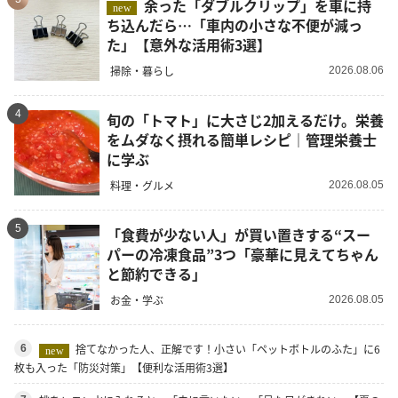
余った「ダブルクリップ」を車に持
new
ち込んだら…「車内の小さな不便が減っ
た」【意外な活用術3選】
掃除・暮らし
2026.08.06
4
旬の「トマト」に大さじ2加えるだけ。栄養
をムダなく摂れる簡単レシピ｜管理栄養士
に学ぶ
料理・グルメ
2026.08.05
5
「食費が少ない人」が買い置きする“スー
パーの冷凍食品”3つ「豪華に見えてちゃん
と節約できる」
お金・学ぶ
2026.08.05
捨てなかった人、正解です！小さい「ペットボトルのふた」に6
6
new
枚も入った「防災対策」【便利な活用術3選】