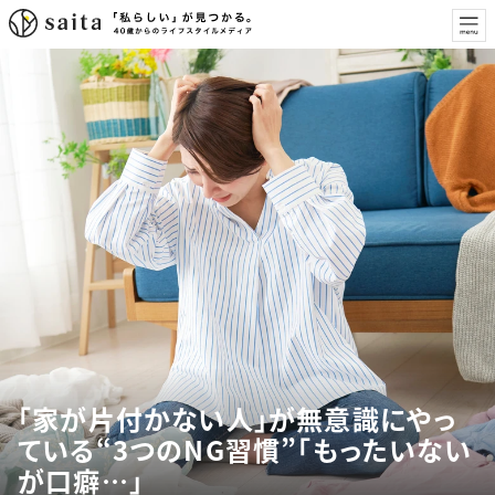
「家が片付かない人」が無意識にやっ
ている“3つのNG習慣”「もったいない
が口癖…」