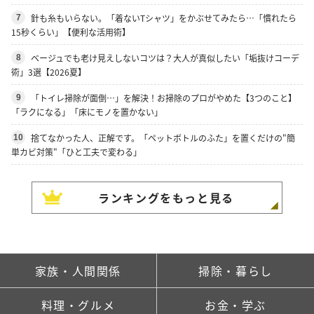
針も糸もいらない。「着ないTシャツ」をかぶせてみたら…「慣れたら
7
15秒くらい」【便利な活用術】
ベージュでも老け見えしないコツは？大人が真似したい「垢抜けコーデ
8
術」3選【2026夏】
「トイレ掃除が面倒…」を解決！お掃除のプロがやめた【3つのこと】
9
「ラクになる」「床にモノを置かない」
捨てなかった人、正解です。「ペットボトルのふた」を置くだけの"簡
10
単カビ対策"「ひと工夫で変わる」
ランキングをもっと見る
家族・人間関係
掃除・暮らし
料理・グルメ
お金・学ぶ