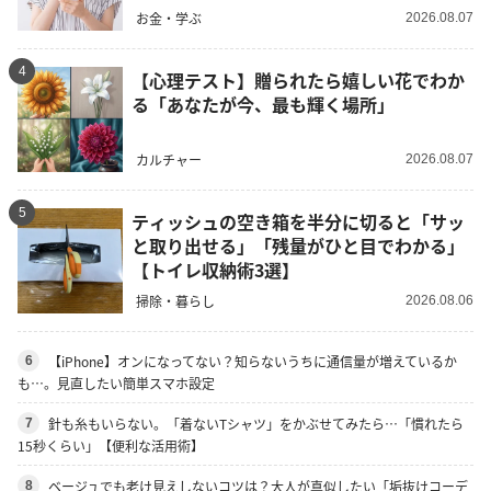
お金・学ぶ
2026.08.07
4
【心理テスト】贈られたら嬉しい花でわか
る「あなたが今、最も輝く場所」
カルチャー
2026.08.07
5
ティッシュの空き箱を半分に切ると「サッ
と取り出せる」「残量がひと目でわかる」
【トイレ収納術3選】
掃除・暮らし
2026.08.06
【iPhone】オンになってない？知らないうちに通信量が増えているか
6
も…。見直したい簡単スマホ設定
針も糸もいらない。「着ないTシャツ」をかぶせてみたら…「慣れたら
7
15秒くらい」【便利な活用術】
ベージュでも老け見えしないコツは？大人が真似したい「垢抜けコーデ
8