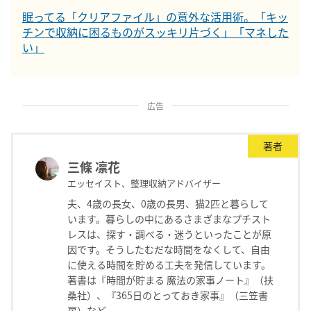
眠ってる「クリアファイル」の意外な活用術。「キッ
チンで収納に困るものがスッキリ片づく」「マネした
い」
広告
著者
三條 凛花
エッセイスト、整理収納アドバイザー
夫、4歳の長女、0歳の長男、猫2匹と暮らして
います。暮らしの中にあるさまざまなプチスト
レスは、探す・調べる・迷うといったことが原
因です。そうしたむだな時間をなくして、自由
に使える時間を貯める工夫を発信しています。
著書は『時間が貯まる 魔法の家事ノート』（扶
桑社）、『365日のとっておき家事』（三笠書
房）など。