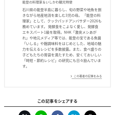
能登の料理家＆いしかわ観光特使
石川県の能登半島に暮らし、旬の野菜や地魚を捌
きながら地産地消を楽しむ3児の母。 「能登の料
理家」として、クックパッドアンバサダー2026も
務めています。 発酵食をこよなく愛し、発酵食
エキスパート1級を取得。NHK「激突メシあが
れ」や地元メディア等では、能登の宝である魚醤
「いしる」や麹調味料をはじめとした、地域の魅
力を伝えるレシピを多数披露。また、食べ盛りの
子どもたちの胃袋を満たすため、安くておいしい
「時短・節約レシピ」の研究にも日々励んでいま
す。
この著者の記事をみる
この記事をシェアする