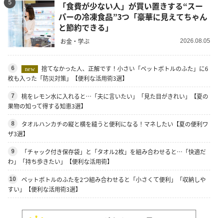
5
「食費が少ない人」が買い置きする“スー
パーの冷凍食品”3つ「豪華に見えてちゃん
と節約できる」
お金・学ぶ
2026.08.05
捨てなかった人、正解です！小さい「ペットボトルのふた」に6
6
new
枚も入った「防災対策」【便利な活用術3選】
桃をレモン水に入れると…「夫に言いたい」「見た目がきれい」【夏の
7
果物の知って得する知恵3選】
タオルハンカチの縦と横を縫うと便利になる！マネしたい【夏の便利ワ
8
ザ3選】
「チャック付き保存袋」と「タオル2枚」を組み合わせると…「快適だ
9
わ」「持ち歩きたい」【便利な活用術】
ペットボトルのふたを2つ組み合わせると「小さくて便利」「収納しや
10
すい」【便利な活用術3選】