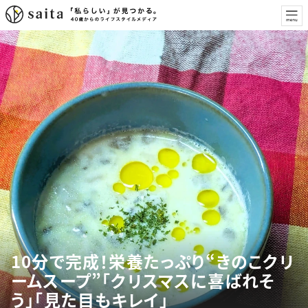
10分で完成！栄養たっぷり“きのこクリ
ームスープ”「クリスマスに喜ばれそ
う」「見た目もキレイ」