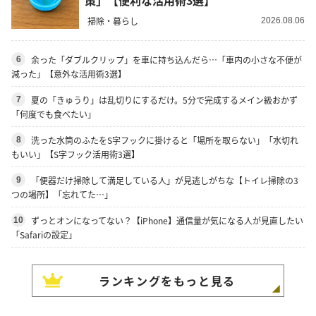
策」【便利な活用術3選】
掃除・暮らし
2026.08.06
余った「ダブルクリップ」を車に持ち込んだら…「車内の小さな不便が
6
減った」【意外な活用術3選】
夏の「きゅうり」は乱切りにするだけ。5分で完成するメイン級おかず
7
「何度でも食べたい」
洗った水筒のふたをS字フックに掛けると「場所を取らない」「水切れ
8
もいい」【S字フック活用術3選】
「便器だけ掃除して満足している人」が見逃しがちな【トイレ掃除の3
9
つの場所】「忘れてた…」
ずっとオンになってない？【iPhone】通信量が気になる人が見直したい
10
「Safariの設定」
ランキングをもっと見る