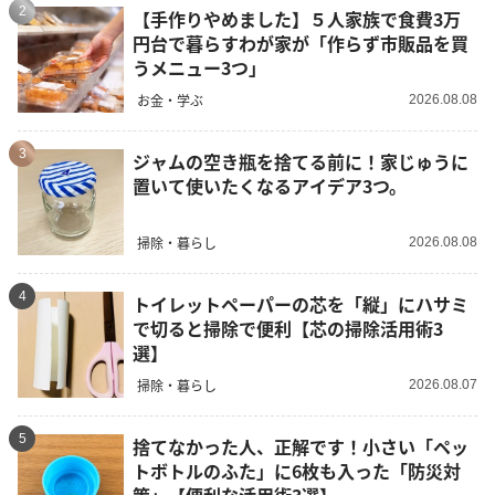
2
【手作りやめました】５人家族で食費3万
円台で暮らすわが家が「作らず市販品を買
うメニュー3つ」
お金・学ぶ
2026.08.08
3
ジャムの空き瓶を捨てる前に！家じゅうに
置いて使いたくなるアイデア3つ。
掃除・暮らし
2026.08.08
4
トイレットペーパーの芯を「縦」にハサミ
で切ると掃除で便利【芯の掃除活用術3
選】
掃除・暮らし
2026.08.07
5
捨てなかった人、正解です！小さい「ペッ
トボトルのふた」に6枚も入った「防災対