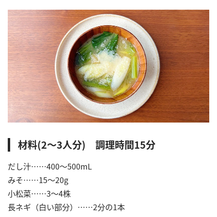
材料(2〜3人分) 調理時間15分
だし汁……400〜500mL
みそ……15〜20g
小松菜……3〜4株
長ネギ（白い部分）……2分の1本