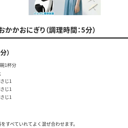
おかかおにぎり（調理時間：5分）
個分）
1杯分
g
さじ1
さじ1
さじ1
料をすべていれてよく混ぜ合わせます。