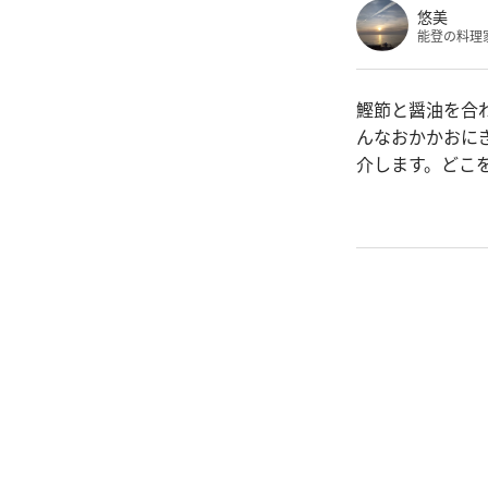
悠美
能登の料理
鰹節と醤油を合
んなおかかおに
介します。どこ