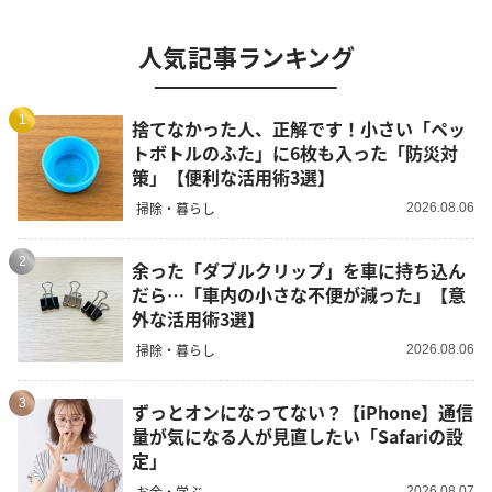
人気記事ランキング
1
捨てなかった人、正解です！小さい「ペッ
トボトルのふた」に6枚も入った「防災対
策」【便利な活用術3選】
掃除・暮らし
2026.08.06
2
余った「ダブルクリップ」を車に持ち込ん
だら…「車内の小さな不便が減った」【意
外な活用術3選】
掃除・暮らし
2026.08.06
3
ずっとオンになってない？【iPhone】通信
量が気になる人が見直したい「Safariの設
定」
お金・学ぶ
2026.08.07