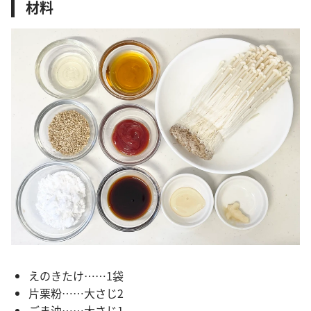
材料
えのきたけ……1袋
片栗粉……大さじ2
ごま油……大さじ1