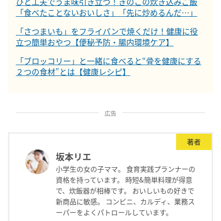
ひと工夫でうま味引き立つ！きのこの炊き込みご飯
「食べたことないおいしさ」「先に炒めるんだ…」
「さつまいも」をフライパンで焼くだけ！健康に役
立つ簡単おやつ【便秘予防・腸内環境ケア】
「ブロッコリー」と一緒に食べると“骨を健康にする
２つの食材”とは【健康レシピ】
広告
著者
坂本リエ
小学生の女の子ママ。 食育実践プランナーの
資格を持っています。 時短&簡単料理が得意
で、炊飯器が相棒です。 おいしいもの好きで
新商品に敏感。 コンビニ、カルディ、業務ス
ーパーをよくパトロールしています。