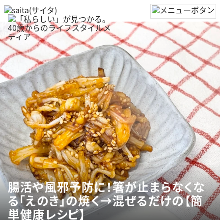
腸活や風邪予防に！箸が止まらなくな
る「えのき」の焼く→混ぜるだけの【簡
単健康レシピ】