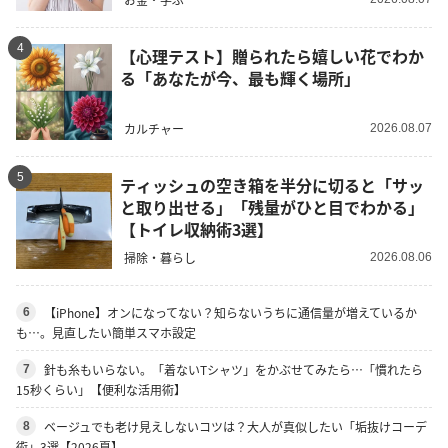
4
【心理テスト】贈られたら嬉しい花でわか
る「あなたが今、最も輝く場所」
カルチャー
2026.08.07
5
ティッシュの空き箱を半分に切ると「サッ
と取り出せる」「残量がひと目でわかる」
【トイレ収納術3選】
掃除・暮らし
2026.08.06
【iPhone】オンになってない？知らないうちに通信量が増えているか
6
も…。見直したい簡単スマホ設定
針も糸もいらない。「着ないTシャツ」をかぶせてみたら…「慣れたら
7
15秒くらい」【便利な活用術】
ベージュでも老け見えしないコツは？大人が真似したい「垢抜けコーデ
8
術」3選【2026夏】