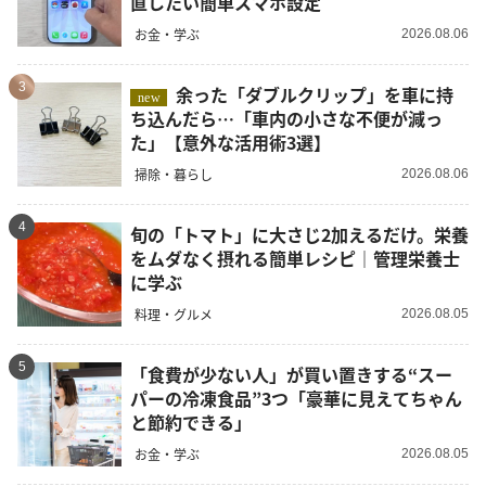
直したい簡単スマホ設定
お金・学ぶ
2026.08.06
3
余った「ダブルクリップ」を車に持
new
ち込んだら…「車内の小さな不便が減っ
た」【意外な活用術3選】
掃除・暮らし
2026.08.06
4
旬の「トマト」に大さじ2加えるだけ。栄養
をムダなく摂れる簡単レシピ｜管理栄養士
に学ぶ
料理・グルメ
2026.08.05
5
「食費が少ない人」が買い置きする“スー
パーの冷凍食品”3つ「豪華に見えてちゃん
と節約できる」
お金・学ぶ
2026.08.05