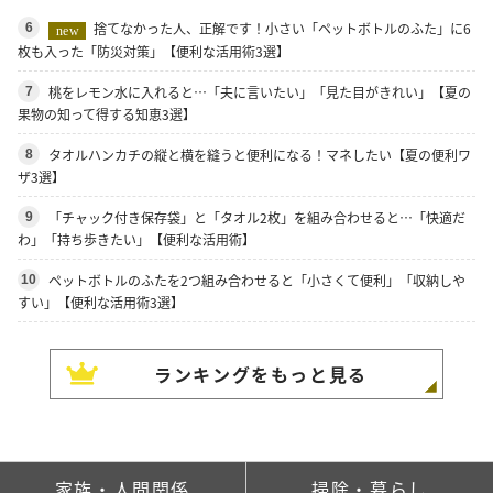
捨てなかった人、正解です！小さい「ペットボトルのふた」に6
6
new
枚も入った「防災対策」【便利な活用術3選】
桃をレモン水に入れると…「夫に言いたい」「見た目がきれい」【夏の
7
果物の知って得する知恵3選】
タオルハンカチの縦と横を縫うと便利になる！マネしたい【夏の便利ワ
8
ザ3選】
「チャック付き保存袋」と「タオル2枚」を組み合わせると…「快適だ
9
わ」「持ち歩きたい」【便利な活用術】
ペットボトルのふたを2つ組み合わせると「小さくて便利」「収納しや
10
すい」【便利な活用術3選】
ランキングをもっと見る
家族・人間関係
掃除・暮らし