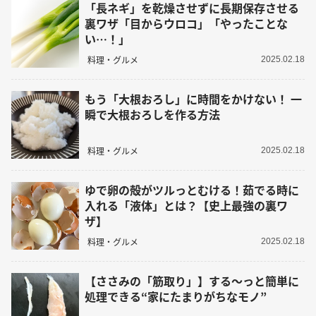
「長ネギ」を乾燥させずに長期保存させる
裏ワザ「目からウロコ」「やったことな
い…！」
料理・グルメ
2025.02.18
もう「大根おろし」に時間をかけない！ 一
瞬で大根おろしを作る方法
料理・グルメ
2025.02.18
ゆで卵の殻がツルっとむける！茹でる時に
入れる「液体」とは？【史上最強の裏ワ
ザ】
料理・グルメ
2025.02.18
【ささみの「筋取り」】する～っと簡単に
処理できる“家にたまりがちなモノ”