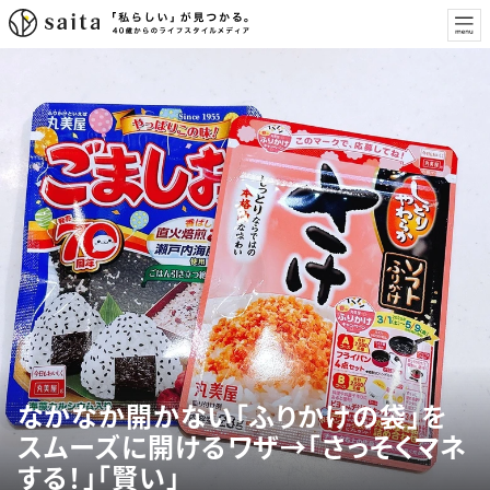
なかなか開かない「ふりかけの袋」を
スムーズに開けるワザ→「さっそくマネ
する！」「賢い」