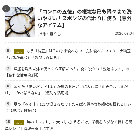
5
「コンロの五徳」の複雑な形も隅々まで洗
いやすい！スポンジの代わりに使う【意外
なアイテム】
掃除・暮らし
2026.08.04
もう「納豆」はそのまま食べない。夏に食べたいスタミナ納豆
6
new
「ご飯が進む」「おつまみにも」
洋服を洗う以外で使ったら正解だった。夏に役立つ「洗濯ネット」の
7
【便利な活用術3選】
余った「結束バンド1本」が夏のお出かけに大活躍「組み合わせるだ
8
け」「かさばらない」【便利な活用術】
夏の「みそ汁」に2つ混ぜるだけ！たんぱく質や食物繊維も摂れるレシ
9
ピ【夏バテ対策に】
旬の「トマト」に大さじ2加えるだけ。栄養をムダなく摂れる簡
10
new
単レシピ｜管理栄養士に学ぶ