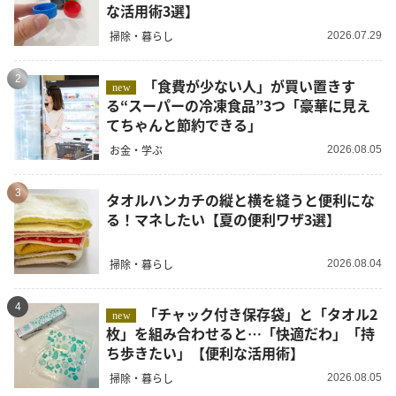
な活用術3選】
掃除・暮らし
2026.07.29
2
「食費が少ない人」が買い置きす
new
る“スーパーの冷凍食品”3つ「豪華に見え
てちゃんと節約できる」
お金・学ぶ
2026.08.05
3
タオルハンカチの縦と横を縫うと便利にな
る！マネしたい【夏の便利ワザ3選】
掃除・暮らし
2026.08.04
4
「チャック付き保存袋」と「タオル2
new
枚」を組み合わせると…「快適だわ」「持
ち歩きたい」【便利な活用術】
掃除・暮らし
2026.08.05