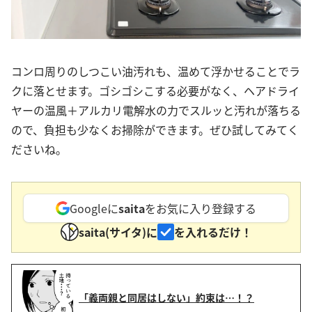
コンロ周りのしつこい油汚れも、温めて浮かせることでラ
クに落とせます。ゴシゴシこする必要がなく、ヘアドライ
ヤーの温風＋アルカリ電解水の力でスルッと汚れが落ちる
ので、負担も少なくお掃除ができます。ぜひ試してみてく
ださいね。
Googleに
saita
をお気に入り登録する
saita(サイタ)に
を入れるだけ！
「義両親と同居はしない」約束は…！？