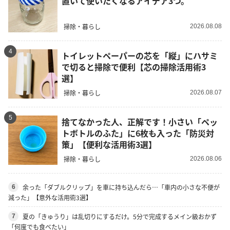
置いて使いたくなるアイデア3つ。
掃除・暮らし
2026.08.08
4
トイレットペーパーの芯を「縦」にハサミ
で切ると掃除で便利【芯の掃除活用術3
選】
掃除・暮らし
2026.08.07
5
捨てなかった人、正解です！小さい「ペッ
トボトルのふた」に6枚も入った「防災対
策」【便利な活用術3選】
掃除・暮らし
2026.08.06
余った「ダブルクリップ」を車に持ち込んだら…「車内の小さな不便が
6
減った」【意外な活用術3選】
夏の「きゅうり」は乱切りにするだけ。5分で完成するメイン級おかず
7
「何度でも食べたい」