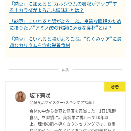
「納豆」に加えると“カルシウムの吸収がアップ”す
る！カラダがよろこぶ調味料とは？
「納豆」にいれると腸がよろこぶ。良質な睡眠のため
に摂りたい“アミノ酸の代謝に必要な食材”とは？
「納豆」にいれると腸がよろこぶ。“むくみケア”に最
適なカリウムを含む栄養食材
広告
著者
坂下莉咲
発酵食品マイスター/スキンケア指導士
身体の中から美容と健康を意識した「1日1発酵
食品」を習慣に。 美容業に携わって10年以
上。理想の肌へ導くカウンセリングでは、食事
などのインナーケアとスキンケアの両面からア