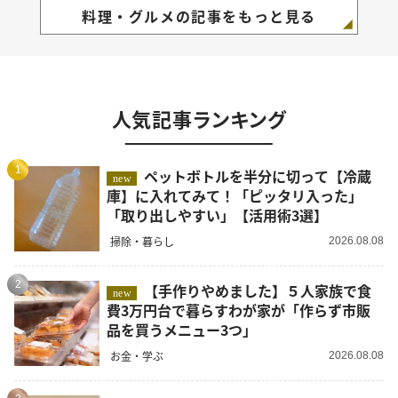
料理・グルメの記事をもっと見る
人気記事ランキング
1
ペットボトルを半分に切って【冷蔵
new
庫】に入れてみて！「ピッタリ入った」
「取り出しやすい」【活用術3選】
掃除・暮らし
2026.08.08
2
【手作りやめました】５人家族で食
new
費3万円台で暮らすわが家が「作らず市販
品を買うメニュー3つ」
お金・学ぶ
2026.08.08