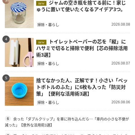
3
ジャムの空き瓶を捨てる前に！家じ
new
ゅうに置いて使いたくなるアイデア3つ。
掃除・暮らし
2026.08.08
4
トイレットペーパーの芯を「縦」に
new
ハサミで切ると掃除で便利【芯の掃除活用
術3選】
掃除・暮らし
2026.08.07
5
捨てなかった人、正解です！小さい「ペッ
トボトルのふた」に6枚も入った「防災対
策」【便利な活用術3選】
掃除・暮らし
2026.08.06
余った「ダブルクリップ」を車に持ち込んだら…「車内の小さな不便が
6
減った」【意外な活用術3選】