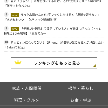
夏の「きゅうり」は乱切りにするだけ。5分で完成するメイン級おかず
7
「何度でも食べたい」
洗った水筒のふたをS字フックに掛けると「場所を取らない」
8
new
「水切れもいい」【S字フック活用術3選】
「便器だけ掃除して満足している人」が見逃しがちな【トイレ
9
new
掃除の3つの場所】「忘れてた…」
ずっとオンになってない？【iPhone】通信量が気になる人が見直したい
10
「Safariの設定」
ランキングをもっと見る
家族・人間関係
掃除・暮らし
料理・グルメ
お金・学ぶ