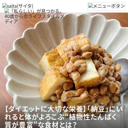
【ダイエットに大切な栄養】「納豆」にい
れると体がよろこぶ“植物性たんぱく
質が豊富”な食材とは？