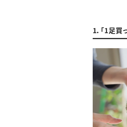
1．「1足