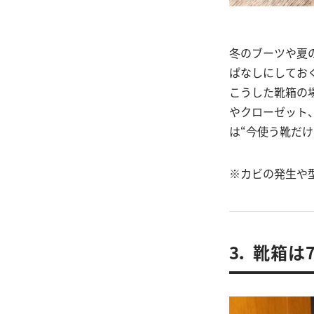
冬のブーツや夏
ぱなしにしてお
こうした靴箱の
やクローゼット
は“今使う靴だ
※カビの発生や
3． 靴箱