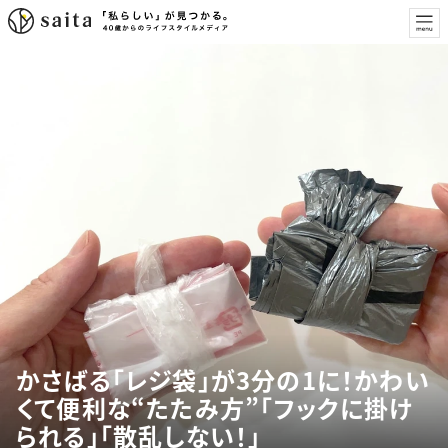
かさばる「レジ袋」が3分の1に！かわい
くて便利な“たたみ方”「フックに掛け
られる」「散乱しない！」